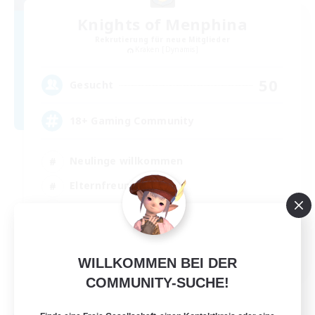
Knights of Menphina
Rekrutierung für neue Mitglieder
Kraken [Dynamis]
50
Gesucht
18+ Gaming Community
Neulinge willkommen
Elternfreundlich
Zwanglos
Aktive Gruppe
EN
WILLKOMMEN BEI DER
Details ansehen
COMMUNITY-SUCHE!
Endet am 01.09.2026