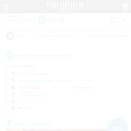
#Glamour-Enthusiasten
#Neulinge willkommen
Tags
3
Es wurden
Gesuche gefunden!
Keine Angabe
Kraken (Dynamis)
Freie Gesellschaften
KK & WKK
PvP-Teams
Wochentags
Wochenende
＃Elternfreundlich
Sprache
Freie Gesellschaft
NEU