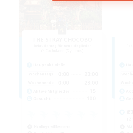
THE STRAY CHOCOBO
Rekrutierung für neue Mitglieder
Rek
Cuchulainn [Dynamis]
Hauptaktivität
Hau
0:00
23:00
Wochentags
Woch
0:00
23:00
Wochenende
Woch
15
Aktive Mitglieder
Akt
100
Gesucht
Ge

(2
Neulinge willkommen
Akt