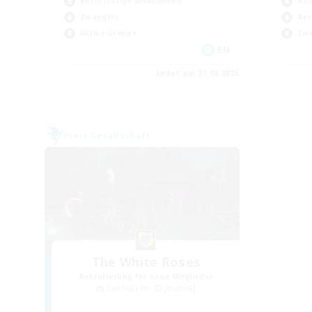
Berufstätige willkommen
Hoc
Zwanglos
Ber
Aktive Gruppe
Zwa
EN
Endet am 21.08.2026
Freie Gesellschaft
The White Roses
Rekrutierung für neue Mitglieder
Cuchulainn [Dynamis]