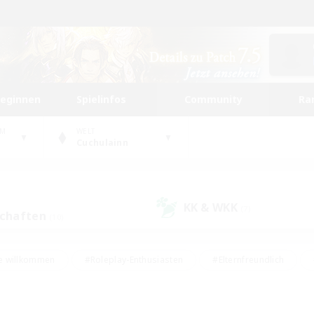
beginnen
Spielinfos
Community
Ra
UM
WELT
Cuchulainn
KK & WKK
(7)
schaften
(10)
e willkommen
#Roleplay-Enthusiasten
#Elternfreundlich
#Studentenfreundlich
#Mehrsprachig
#Unterkunft-Enthusiast
d
#Hochstufige Inhalte
#Handwerker/Sammler
#PvP-Ent