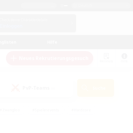
Deutsch
Check deine Charakterdetails
Einloggen
nglisten
Hilfe
Neues Rekrutierungsgesuch
Merkliste
Hilfe
PvP-Teams
Suche
(0)
#Zwanglos
#Spielerevents
#Hardcore
en
#Schatzkarten
#Screenshot-Enthusiasten
husiasten
#Hobbys/Interessen