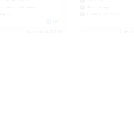
hstufige Inhalte
Zwanglos
ufstätige willkommen
Aktive Gruppe
nglos
Hobbys/Interessen
EN
Endet am 21.08.2026
Endet a