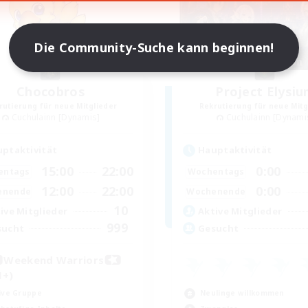
Die Community-Suche kann beginnen!
Chocobros
Project Elysi
rutierung für neue Mitglieder
Rekrutierung für neue Mitg
Cuchulainn [Dynamis]
Cuchulainn [Dynami
ptaktivität
Hauptaktivität
15:00
22:00
0:00
entags
Wochentags
12:00
22:00
0:00
enende
Wochenende
10
ive Mitglieder
Aktive Mitglieder
999
sucht
Gesucht
Weekend Warriors
1+)
ive Gruppe
Neulinge willkommen