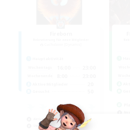
Fireborn
F
Rekrutierung für neue Mitglieder
Rek
Cuchulainn [Dynamis]
Hau
Hauptaktivität
16:00
23:00
Woch
Wochentags
8:00
23:00
Woch
Wochenende
20
Akt
Aktive Mitglieder
50
Ge
Gesucht
Pl
Neu
Aktive Gruppe
Akt
Unterkunft-Enthusiasten
Hob