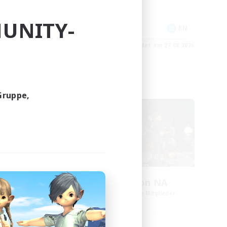
Hochstufige Inhalte
UNITY-
EN
EN
m 28.08.2026
Endet am 27.08.2026
Welten-Kontaktkreis
Gruppe,
oom
Europeans on NA
lieder
Rekrutierung für neue Mitglieder
Dynamis
Hauptaktivität