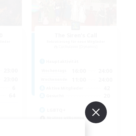
0
The Siren's Call
lieder
Rekrutierung für neue Mitglieder
Cuchulainn [Dynamis]
Hauptaktivität
23:00
16:00
24:00
Wochentags
23:00
11:00
24:00
Wochenende
6
42
Aktive Mitglieder
64
20
Gesucht
LGBTQ+
Neulinge willkommen
Aktive Gruppe
Zwanglos