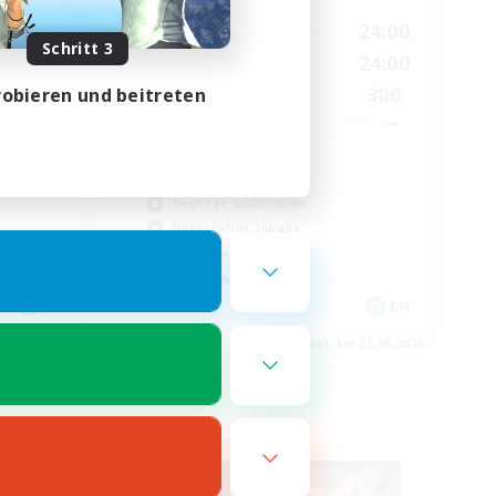
23:00
1:00
24:00
Wochentags
Schritt 3
23:00
1:00
24:00
Wochenende
514
300
obieren und beitreten
Aktive Mitglieder
--
--
Gesucht
munity
Europe
Neulinge willkommen
Hochstufige Inhalte
Aktive Gruppe
Spielerevents
EN
EN
m 23.08.2026
Endet am 23.08.2026
Welten-Kontaktkreis