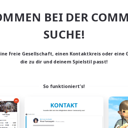
nglos
Hochstufige Inhalte
OMMEN BEI DER COMM
EN / FR
Endet am 28.08.2026
Endet a
SUCHE!
n-Kontaktkreis
Welten-Kontaktkreis
eine Freie Gesellschaft, einen Kontaktkreis oder eine 
die zu dir und deinem Spielstil passt!
So funktioniert's!
t's Party! Dynamis
Oschon's Tear
rutierung für neue Mitglieder
Rekrutierung für neue Mitg
Dynamis
Dynamis
ptaktivität
Hauptaktivität