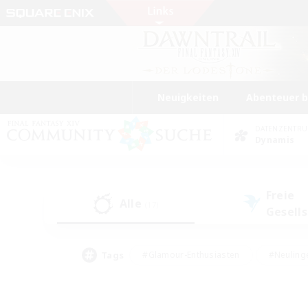
Neuigkeiten
Abenteuer 
DATENZENTR
Dynamis
Freie
Alle
(17)
Gesell
Tags
#Glamour-Enthusiasten
#Neuling
#Aktive Gruppe
#Berufstätige willkommen
#Lore-Enthusiasten
#Hohe Jag