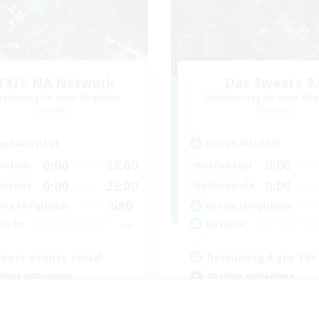
FXIV NA Network
Das Sweats 3.
rutierung für neue Mitglieder
Rekrutierung für neue Mitg
Dynamis
Dynamis
ptaktivität
Hauptaktivität
0:00
23:00
0:00
entags
Wochentags
0:00
23:00
0:00
enende
Wochenende
680
ive Mitglieder
Aktive Mitglieder
--
sucht
Gesucht
ayers events social
Recruiting Ages 18+
linge willkommen
Neulinge willkommen
ive Gruppe
Aktive Gruppe
bys/Interessen
Berufstätige willkommen