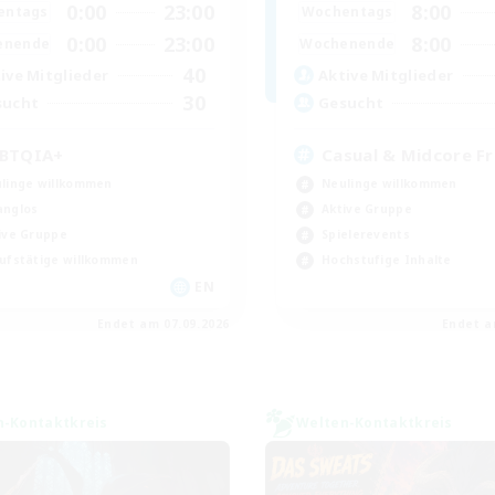
0:00
23:00
8:00
entags
Wochentags
0:00
23:00
8:00
enende
Wochenende
40
ive Mitglieder
Aktive Mitglieder
30
sucht
Gesucht
BTQIA+
Casual & Midcore Fr
linge willkommen
Neulinge willkommen
nglos
Aktive Gruppe
ive Gruppe
Spielerevents
ufstätige willkommen
Hochstufige Inhalte
EN
Endet am 07.09.2026
Endet a
n-Kontaktkreis
Welten-Kontaktkreis