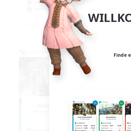
Glamour-Enthusiasten
Zwa
Spielerevents
WILLK
EN
Endet am 31.08.2026
Welten-Kontaktkreis
Welte
Finde 
Shadow Syndicate
Le
Rekrutierung für neue Mitglieder
Rek
Dynamis
Hauptaktivität
Hau