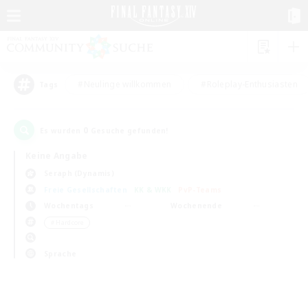
#Neulinge willkommen
#Roleplay-Enthusiasten
Tags
0
Es wurden
Gesuche gefunden!
Keine Angabe
Seraph (Dynamis)
Freie Gesellschaften
KK & WKK
PvP-Teams
Wochentags
Wochenende
＃Hardcore
Sprache