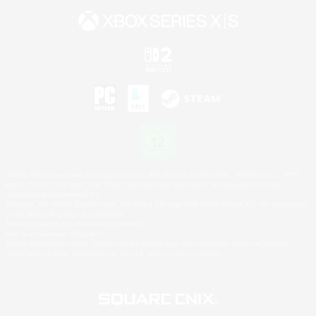
©2026 Sony Interactive Entertainment LLC."PlayStation Family Mark", "PlayStation", "PS5
logo", "PS5", "PS4 logo" and "PS4" are registered trademarks or trademarks of Sony
Interactive Entertainment Inc.
Microsoft, the XBOX Sphere mark, the Series X|S logo and XBOX Series X|S are trademarks
of the Microsoft group of companies.
Nintendo Switch is a trademark of Nintendo.
Mac is a trademark of Apple Inc.
©2026 Valve Corporation. Steam and the Steam logo are trademarks and/or registered
trademarks of Valve Corporation in the U.S. and/or other countries.