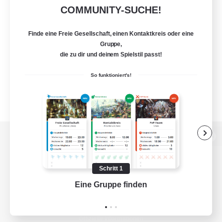
COMMUNITY-SUCHE!
Finde eine Freie Gesellschaft, einen Kontaktkreis oder eine
Gruppe,
die zu dir und deinem Spielstil passt!
So funktioniert's!
Zur PC-Seite
Schritt 1
Eine Gruppe finden
Auf 
Spiel herunterladen
Offizielle Informationen