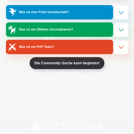
Was ist eine Freie Gesellschaft?
/
Facebook
X
News
Was ist ein (Welten-)Kontaktkreis?
Was ist ein PvP-Team?
YouTube
Instagram
Die Community-Suche kann beginnen!
Twitch
Bluesky
Lizenz
Regeln & Richtlinien
Datenschutzrichtlinie
Cookie-Richtlinien
Abo jetzt kündigen