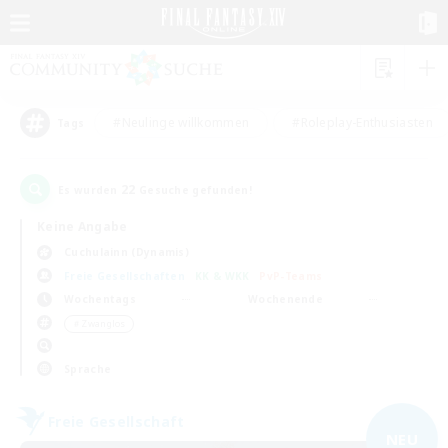
#Neulinge willkommen
#Roleplay-Enthusiasten
Tags
22
Es wurden
Gesuche gefunden!
Keine Angabe
Cuchulainn (Dynamis)
Freie Gesellschaften
KK & WKK
PvP-Teams
Wochentags
Wochenende
＃Zwanglos
Sprache
Freie Gesellschaft
NEU