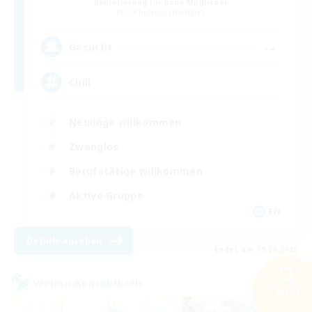
Rekrutierung für neue Mitglieder
Cuchulainn [Dynamis]
--
Gesucht
Chill
Neulinge willkommen
Zwanglos
Berufstätige willkommen
Aktive Gruppe
EN
Details ansehen
Endet am 19.08.2026
Welten-Kontaktkreis
Suche
22