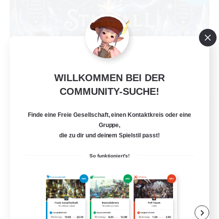
WILLKOMMEN BEI DER
COMMUNITY-SUCHE!
Starfall Ultra
Finde eine Freie Gesellschaft, einen Kontaktkreis oder eine
Rekrutierung für neue Mitglieder
Gruppe,
Cuchulainn [Dynamis]
die zu dir und deinem Spielstil passt!
50
Gesucht
So funktioniert's!
Star Power
Neulinge willkommen