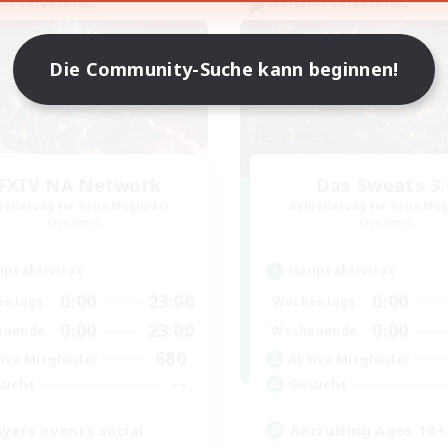
n-Kontaktkreis
Welten-Kontaktkreis
Die Community-Suche kann beginnen!
FXIV NA Network
Das Sweats 3.
rutierung für neue Mitglieder
Rekrutierung für neue Mitg
Dynamis
Dynamis
ptaktivität
Hauptaktivität
0:00
23:00
0:00
entags
Wochentags
0:00
23:00
0:00
enende
Wochenende
680
ive Mitglieder
Aktive Mitglieder
--
sucht
Gesucht
ayers events social
Recruiting Ages 18+