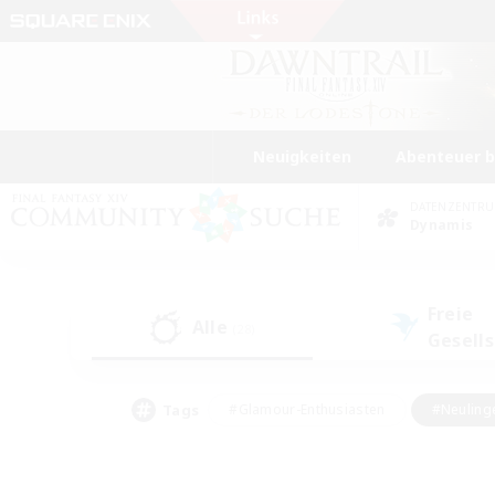
Neuigkeiten
Abenteuer 
DATENZENTR
Dynamis
Freie
Alle
(28)
Gesell
Tags
#Glamour-Enthusiasten
#Neuling
#Aktive Gruppe
#Berufstätige willkommen
#Lore-Enthusiasten
#Hohe Jag