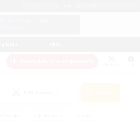
Deutsch
Check deine Charakterdetails
Einloggen
nglisten
Hilfe
Neues Rekrutierungsgesuch
Merkliste
Hilfe
PvP-Teams
Suche
(0)
#Zwanglos
#Spielerevents
#Hardcore
en
#Schatzkarten
#Screenshot-Enthusiasten
husiasten
#Hobbys/Interessen