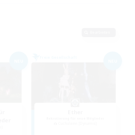
Bearbeiten
Freie Gesellschaft
NEU
NEU
ür
Ether
Rekrutierung für neue Mitglieder
eder
Cuchulainn [Dynamis]
s]