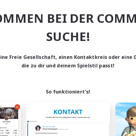
nglos
Berufstätige willkommen
ufstätige willkommen
OMMEN BEI DER COMM
Hobbys/Interessen
mour-Enthusiasten
EN
SUCHE!
Endet am 05.09.2026
Endet a
eine Freie Gesellschaft, einen Kontaktkreis oder eine 
n-Kontaktkreis
Welten-Kontaktkreis
die zu dir und deinem Spielstil passt!
So funktioniert's!
en Hands:Freelance
Ministry of Scri
rutierung für neue Mitglieder
Rekrutierung für neue Mitg
Dynamis
Dynamis