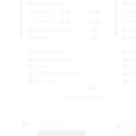
Hauptaktivität
Hau
8:00
6:00
Wochentags
Woch
8:00
2:00
Wochenende
Woch
43
Aktive Mitglieder
Akt
50
Gesucht
Ge
Star Power
LG
Neulinge willkommen
Neu
Zwanglos
Zwa
Berufstätige willkommen
Akt
Aktive Gruppe
Ber
EN
Endet am 07.09.2026
Freie Gesellschaft
Konta