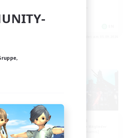
Zwanglos
Glamour-Enthusiasten
UNITY-
EN
EN
m 05.09.2026
Endet am 05.09.2026
Gruppe,
Freie Gesellschaft
NEU
bes
Arcadia
lieder
Rekrutierung für neue Mitglieder
Cuchulainn [Dynamis]