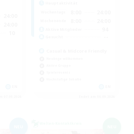
Hauptaktivität
8:00
24:00
Wochentags
24:00
8:00
24:00
Wochenende
24:00
94
Aktive Mitglieder
10
--
Gesucht
Casual & Midcore Friendly
Neulinge willkommen
Aktive Gruppe
Spielerevents
Hochstufige Inhalte
EN
EN
m 07.09.2026
Endet am 06.09.2026
Welten-Kontaktkreis
NEU
NEU