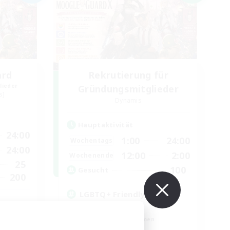
ard
Rekrutierung für
lieder
Gründungsmitglieder
s]
Dynamis
Hauptaktivität
24:00
1:00
24:00
Wochentags
24:00
12:00
2:00
Wochenende
25
100
Gesucht
200
LGBTQ+ Friendly
Neulinge willkommen
Berufstätige willkommen