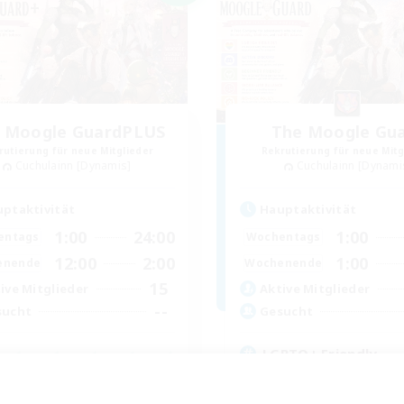
 Moogle GuardPLUS
The Moogle Gu
rutierung für neue Mitglieder
Rekrutierung für neue Mitg
Cuchulainn [Dynamis]
Cuchulainn [Dynami
ptaktivität
Hauptaktivität
1:00
24:00
1:00
entags
Wochentags
12:00
2:00
1:00
enende
Wochenende
15
ive Mitglieder
Aktive Mitglieder
--
sucht
Gesucht
LGBTQ+ Friendly
Zwanglos
linge willkommen
Neulinge willkommen