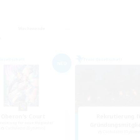
Wochenende
e
Gesellschaft
Freie Gesellschaft
NEU
Oberon's Court
Rekrutierung f
rutierung für neue Mitglieder
Gründungsmitgli
Cuchulainn [Dynamis]
Cuchulainn [Dynami