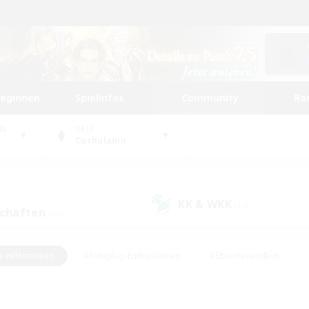
beginnen
Spielinfos
Community
Ra
UM
WELT
Cuchulainn
KK & WKK
(13)
schaften
(15)
e willkommen
#Roleplay-Enthusiasten
#Elternfreundlich
#Studentenfreundlich
#Mehrsprachig
#Unterkunft-Enthusiast
d
#Hochstufige Inhalte
#Handwerker/Sammler
#PvP-Ent