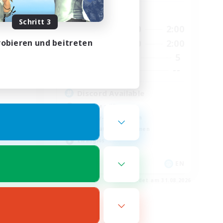
Hauptaktivität
Schritt 3
20:00
19:00
2:00
Wochentags
obieren und beitreten
21:00
12:00
2:00
Wochenende
2
5
Aktive Mitglieder
8
--
Gesucht
Discord Available
Neulinge willkommen
Roleplay-Enthusiasten
Berufstätige willkommen
Zwanglos
EN
EN
m 03.09.2026
Endet am 31.08.2026