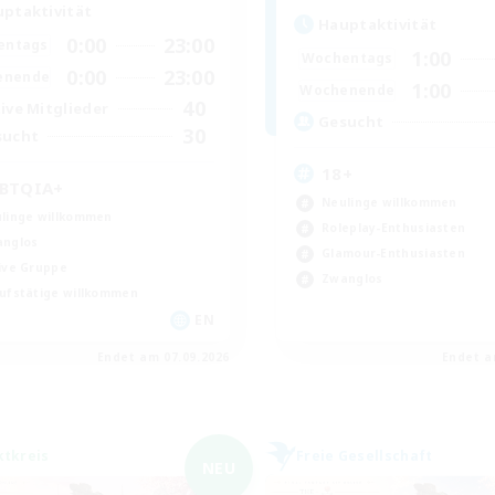
ptaktivität
Hauptaktivität
0:00
23:00
entags
1:00
Wochentags
0:00
23:00
enende
1:00
Wochenende
40
ive Mitglieder
Gesucht
30
sucht
18+
BTQIA+
Neulinge willkommen
linge willkommen
Roleplay-Enthusiasten
nglos
Glamour-Enthusiasten
ive Gruppe
Zwanglos
ufstätige willkommen
EN
Endet am 07.09.2026
Endet a
ktkreis
Freie Gesellschaft
NEU