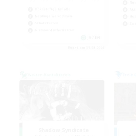
Neu
Hochstufige Inhalte
Akt
Neulinge willkommen
Hob
Schatzkarten
Zwa
Glamour-Enthusiasten
JA / EN
Endet am 31.08.2026
Welten-Kontaktkreis
Freie 
Shadow Syndicate