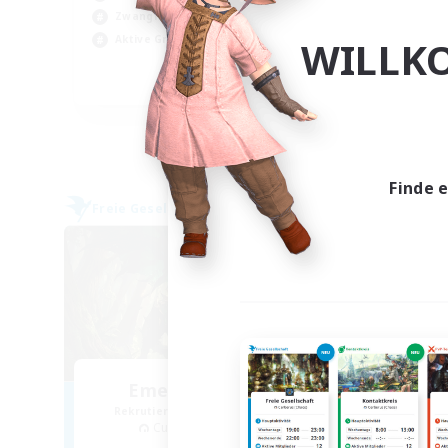
Zwa
Zwanglos
Ber
WILLK
Aktive Gruppe
Gla
EN
Endet am 05.09.2026
Finde 
Freie Gesellschaft
Welte
NEU
Emerald Shadows
Op
Rekrutierung für neue Mitglieder
Rek
Cuchulainn [Dynamis]