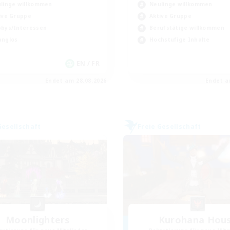
linge willkommen
Neulinge willkommen
ive Gruppe
Aktive Gruppe
bys/Interessen
Berufstätige willkommen
nglos
Hochstufige Inhalte
EN / FR
Endet am 28.08.2026
Endet a
Gesellschaft
Freie Gesellschaft
Moonlighters
Kurohana Hou