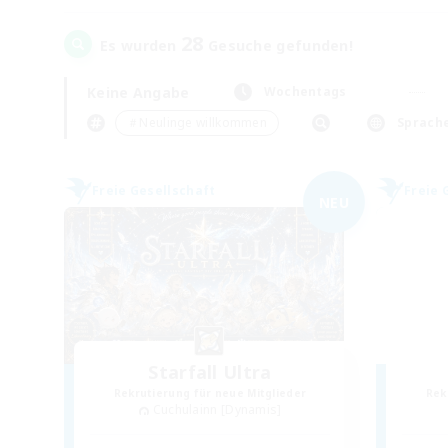
28
Es wurden
Gesuche gefunden!
Keine Angabe
Wochentags
＃Neulinge willkommen
Sprach
Freie Gesellschaft
Freie 
NEU
Starfall Ultra
Rekrutierung für neue Mitglieder
Rek
Cuchulainn [Dynamis]