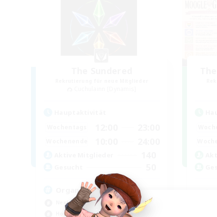
The Sundered
The
Rekrutierung für neue Mitglieder
Rek
Cuchulainn [Dynamis]
Hauptaktivität
Hau
12:00
23:00
Wochentags
Woch
10:00
24:00
Wochenende
Woch
140
Aktive Mitglieder
Akt
50
Gesucht
Ge
Organized FC
Neulinge willkommen
Neu
Hochstufige Inhalte