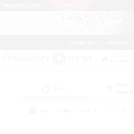
Neuigkeiten
Abenteuer 
DATENZENTR
Dynamis
Freie
Alle
(1)
Gesell
Tags
#Neulinge willkommen
#Zwanglos
#Mehrsprachig
#Hochstufige Inhalte
#Glamour-Enthusiasten
#Handwer