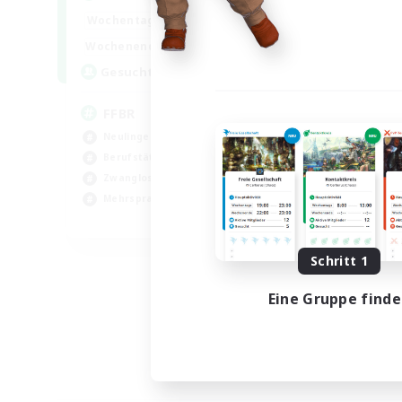
19:00
24:00
Wochentags
10:00
24:00
Wochenende
--
Gesucht
FFBR
Neulinge willkommen
Berufstätige willkommen
Zwanglos
Mehrsprachig
EN
Endet am 18.08.2026
Schritt 1
Eine Gruppe find