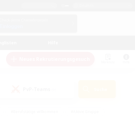
Deutsch
Check deine Charakterdetails
Einloggen
nglisten
Hilfe
Neues Rekrutierungsgesuch
Merkliste
Hilfe
PvP-Teams
Suche
(0)
#Berufstätige willkommen
#Aktive Gruppe
#Hobbys/Interessen
#Studentenfreundlich
#PvP-Enthusiasten
#Hardcore