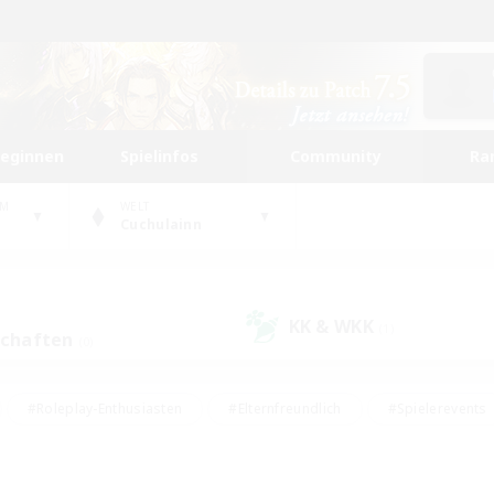
beginnen
Spielinfos
Community
Ra
UM
WELT
Cuchulainn
KK & WKK
(1)
schaften
(0)
#Roleplay-Enthusiasten
#Elternfreundlich
#Spielerevents
#Hohe Jagd
#Schatzkarten
#Unterkunft-Enthusiasten
ker/Sammler
#Screenshot-Enthusiasten
#Lore-Enthusiasten