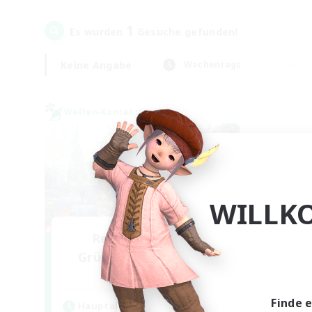
1
Es wurden
Gesuche gefunden!
Keine Angabe
Wochentags
Welten-Kontaktkreis
WILLK
Rekrutierung für
Gründungsmitglieder
Dynamis
Finde 
Hauptaktivität