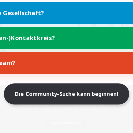
e Gesellschaft?
ten-)Kontaktkreis?
Team?
Version für Mobilgeräte
Die Community-Suche kann beginnen!
Spiel herunterladen