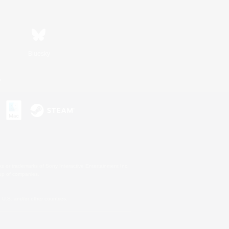
Bluesky
n
s or trademarks of Sony Interactive Entertainment Inc.
up of companies.
U.S. and/or other countries.