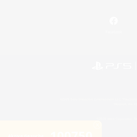
Facebook
©2026 Sony Interactive Entertainment LLC."PlayStation
Microsoft, the 
©2026 Valve Corporation. St
100750
Aktive Gesuche