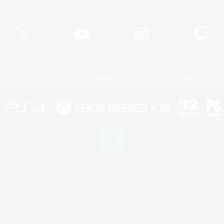
Offizielle Informationen
X
/
News
YouTube
Instagram
Twitch
Lizenz
Regeln & Richtlinien
Datenschutzrichtlinie
Cookie-Richtlinien
Abo jetzt kündige
 Family Mark", "PlayStation", "PS5 logo", "PS5", "PS4 logo" and "PS4" are registered trademark
XBOX Sphere mark, the Series X|S logo and XBOX Series X|S are trademarks of the Microsoft gro
Nintendo Switch is a trademark of Nintendo.
Mac is a trademark of Apple Inc.
eam and the Steam logo are trademarks and/or registered trademarks of Valve Corporation in the 
© SQUARE ENIX