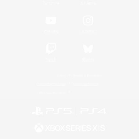
/
Facebook
X
News
YouTube
Instagram
Twitch
Bluesky
Lizenz
Regeln & Richtlinien
Datenschutzrichtlinie
Cookie-Richtlinien
Abo jetzt kündigen