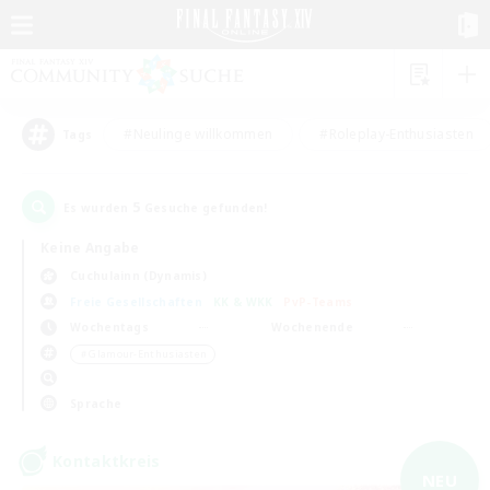
#Neulinge willkommen
#Roleplay-Enthusiasten
Tags
5
Es wurden
Gesuche gefunden!
Keine Angabe
Cuchulainn (Dynamis)
Freie Gesellschaften
KK & WKK
PvP-Teams
Wochentags
Wochenende
＃Glamour-Enthusiasten
Sprache
Kontaktkreis
NEU