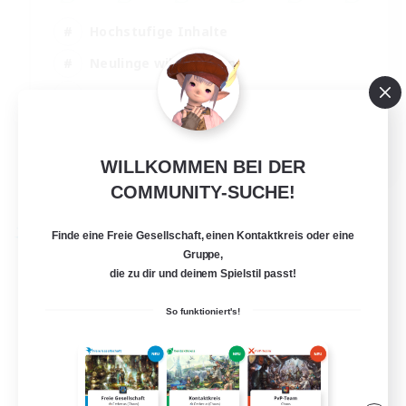
Hochstufige Inhalte
Neulinge willkommen
Schatzkarten
Glamour-Enthusiasten
JA / EN
WILLKOMMEN BEI DER
Details ansehen
COMMUNITY-SUCHE!
Endet am 31.08.2026
Finde eine Freie Gesellschaft, einen Kontaktkreis oder eine
Freie Gesellschaft
Gruppe,
die zu dir und deinem Spielstil passt!
So funktioniert's!