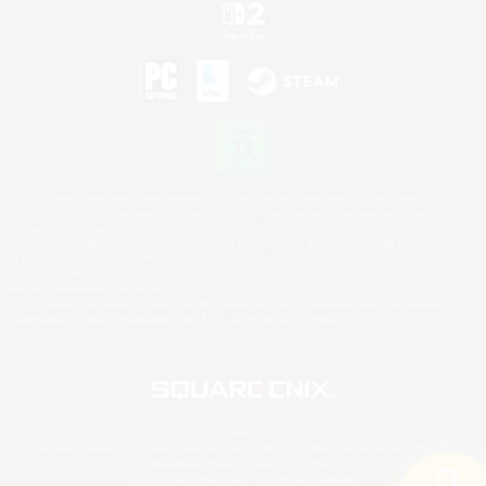
©2026 Sony Interactive Entertainment LLC."PlayStation Family Mark", "PlayStation", "PS5
logo", "PS5", "PS4 logo" and "PS4" are registered trademarks or trademarks of Sony
Interactive Entertainment Inc.
Microsoft, the XBOX Sphere mark, the Series X|S logo and XBOX Series X|S are trademarks
of the Microsoft group of companies.
Nintendo Switch is a trademark of Nintendo.
Mac is a trademark of Apple Inc.
©2026 Valve Corporation. Steam and the Steam logo are trademarks and/or registered
trademarks of Valve Corporation in the U.S. and/or other countries.
© SQUARE ENIX
Square Enix Limited, registriert in England No. 01804186 - Registrierte Niederlassung: 240
Blackfriars Road, London, SE1 8NW.
LOGO ILLUSTRATION:© YOSHITAKA AMANO