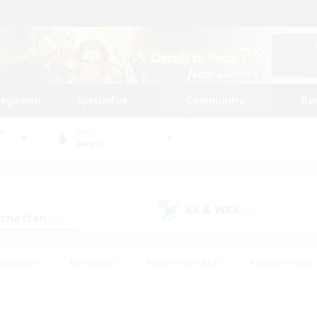
beginnen
Spielinfos
Community
Ra
UM
WELT
Aegis
KK & WKK
(0)
schaften
(0)
husiasten
#Zwanglos
#Elternfreundlich
#Spielerevents
ten
#Glamour-Enthusiasten
#Schatzkarten
#Studentenfr
e Inhalte
#Lore-Enthusiasten
#Handwerker/Sammler
#