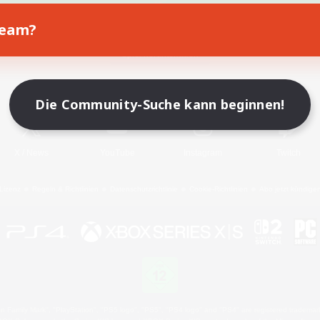
Team?
Spiel herunterladen
Offizielle Informationen
Die Community-Suche kann beginnen!
X
/
News
YouTube
Instagram
Twitch
Lizenz
Regeln & Richtlinien
Datenschutzrichtlinie
Cookie-Richtlinien
Abo jetzt kündige
 Family Mark", "PlayStation", "PS5 logo", "PS5", "PS4 logo" and "PS4" are registered trademark