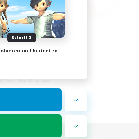
Schritt 3
obieren und beitreten