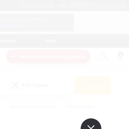
Deutsch
Check deine Charakterdetails
Einloggen
nglisten
Hilfe
Neues Rekrutierungsgesuch
Merkliste
Hilfe
PvP-Teams
Suche
(0)
#Berufstätige willkommen
#Aktive Gruppe
eundlich
#Hardcore
#Hohe Jagd
Hobbys/Interessen
#PvP-Enthusiasten