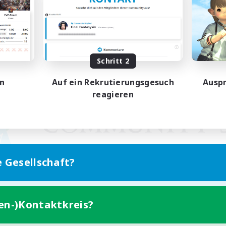
Schritt 2
en
Auf ein Rekrutierungsgesuch
Auspr
reagieren
e Gesellschaft?
ten-)Kontaktkreis?
Version für Mobilgeräte