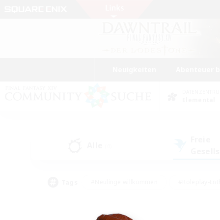
Neuigkeiten
Abenteuer 
DATENZENTR
Elemental
Freie
Alle
(0)
Gesell
Tags
#Neulinge willkommen
#Roleplay-Ent
#Mehrsprachig
#Unterkunft-Enthusias
#Screenshot-Enthusiasten
#Hochstufig