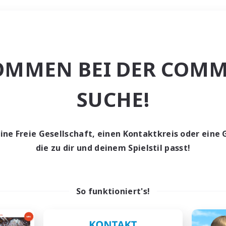
Wochenende
OMMEN BEI DER COMM
che
SUCHE!
eine Freie Gesellschaft, einen Kontaktkreis oder eine 
die zu dir und deinem Spielstil passt!
0 Gesuche
den keine Gesuche ge
So funktioniert's!
t aufgeben! Versuche es mit anderen Suchfil