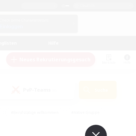
Deutsch
Check deine Charakterdetails
Einloggen
nglisten
Hilfe
Neues Rekrutierungsgesuch
Merkliste
Hilfe
PvP-Teams
Suche
(0)
#Berufstätige willkommen
#Aktive Gruppe
eundlich
#Hardcore
#Hohe Jagd
Hobbys/Interessen
#PvP-Enthusiasten