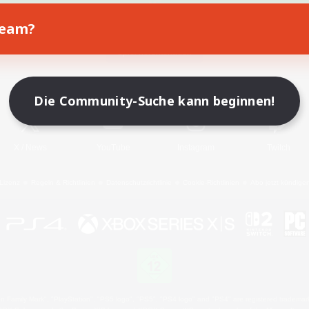
Team?
Spiel herunterladen
Offizielle Informationen
Die Community-Suche kann beginnen!
X
/
News
YouTube
Instagram
Twitch
Lizenz
Regeln & Richtlinien
Datenschutzrichtlinie
Cookie-Richtlinien
Abo jetzt kündige
 Family Mark", "PlayStation", "PS5 logo", "PS5", "PS4 logo" and "PS4" are registered trademark