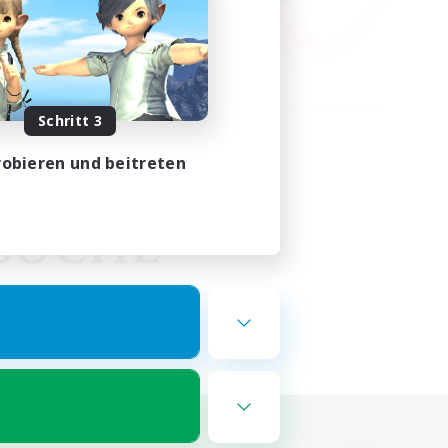
Schritt 3
obieren und beitreten