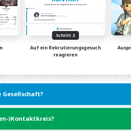
Schritt 2
en
Auf ein Rekrutierungsgesuch
Auspr
reagieren
e Gesellschaft?
ten-)Kontaktkreis?
Version für Mobilgeräte