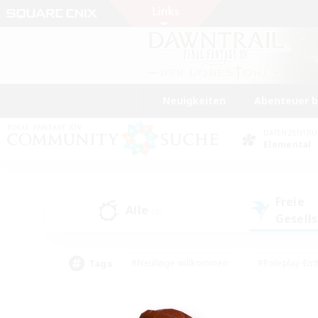
Neuigkeiten
Abenteuer 
DATENZENTR
Elemental
Freie
Alle
(0)
Gesell
Tags
#Neulinge willkommen
#Roleplay-Ent
#Mehrsprachig
#Unterkunft-Enthusias
#Screenshot-Enthusiasten
#Hochstufig