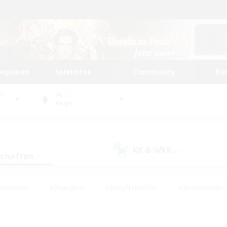
beginnen
Spielinfos
Community
Ra
UM
WELT
Aegis
KK & WKK
(0)
schaften
(0)
husiasten
#Zwanglos
#Elternfreundlich
#Spielerevents
ten
#Glamour-Enthusiasten
#Schatzkarten
#Studentenfr
e Inhalte
#Lore-Enthusiasten
#Handwerker/Sammler
#