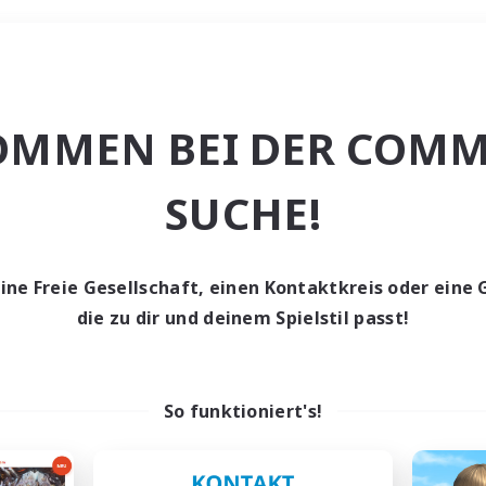
Wochenende
OMMEN BEI DER COMM
ache
SUCHE!
eine Freie Gesellschaft, einen Kontaktkreis oder eine 
die zu dir und deinem Spielstil passt!
0 Gesuche
den keine Gesuche ge
So funktioniert's!
t aufgeben! Versuche es mit anderen Suchfil