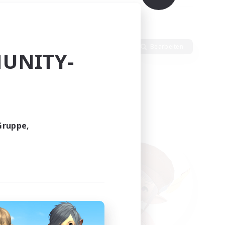
dlich
Sprache
Bearbeiten
UNITY-
Gruppe,
funden.
tern!