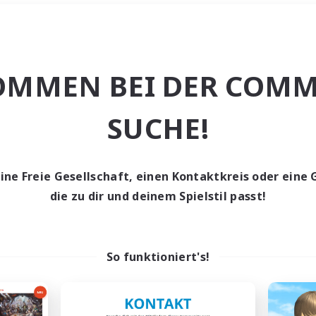
Wochenende
＃Studentenfreun
OMMEN BEI DER COMM
SUCHE!
eine Freie Gesellschaft, einen Kontaktkreis oder eine 
0 Gesuche
die zu dir und deinem Spielstil passt!
den keine Gesuche ge
So funktioniert's!
t aufgeben! Versuche es mit anderen Suchfil