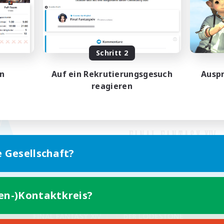
Schritt 2
en
Auf ein Rekrutierungsgesuch
Auspr
reagieren
e Gesellschaft?
ten-)Kontaktkreis?
Version für Mobilgeräte