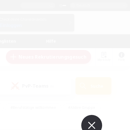
Deutsch
Check deine Charakterdetails
Einloggen
nglisten
Hilfe
Neues Rekrutierungsgesuch
Merkliste
Hilfe
PvP-Teams
Suche
(0)
#Berufstätige willkommen
#Aktive Gruppe
#Schatzkarten
#Screenshot-Enthusiasten
Interessen
#PvP-Enthusiasten