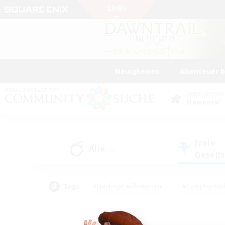
Neuigkeiten
Abenteuer 
DATENZENTR
Elemental
Freie
Alle
(0)
Gesell
Tags
#Neulinge willkommen
#Roleplay-Ent
#Mehrsprachig
#Glamour-Enthusiasten
#Hochstufige Inhalte
#Hohe Ja