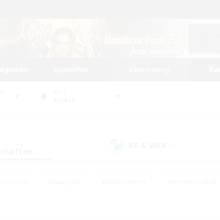
beginnen
Spielinfos
Community
Ra
UM
WELT
Kujata
KK & WKK
(0)
schaften
(0)
husiasten
#Zwanglos
#Spielerevents
#Elternfreundlich
#Unterkunft-Enthusiasten
#Studentenfreundlich
#Hardcore
gd
#Handwerker/Sammler
#Lore-Enthusiasten
#Hobbys/