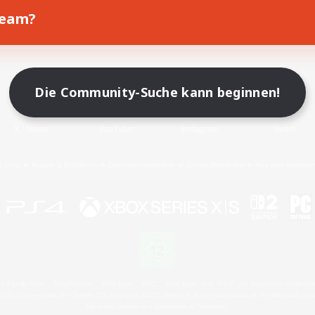
Team?
Spiel herunterladen
Offizielle Informationen
Die Community-Suche kann beginnen!
X
/
News
YouTube
Instagram
Twitch
Lizenz
Regeln & Richtlinien
Datenschutzrichtlinie
Cookie-Richtlinien
Abo jetzt kündige
 Family Mark", "PlayStation", "PS5 logo", "PS5", "PS4 logo" and "PS4" are registered trademark
XBOX Sphere mark, the Series X|S logo and XBOX Series X|S are trademarks of the Microsoft gro
Nintendo Switch is a trademark of Nintendo.