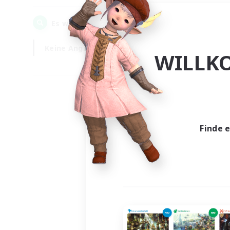
0
Es wurden
Gesuche gefunden!
Keine Angabe
Wochentags
WILLK
Finde 
Es wur
Nich