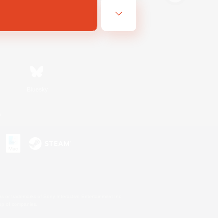
Bluesky
n
s or trademarks of Sony Interactive Entertainment Inc.
up of companies.