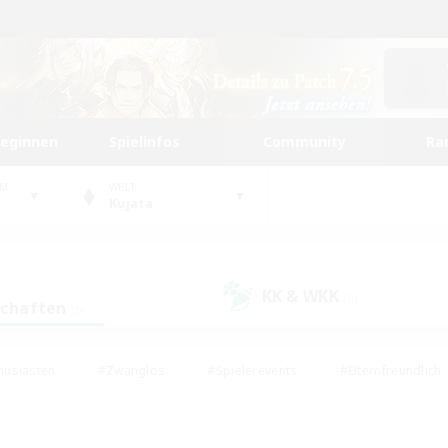
beginnen
Spielinfos
Community
Ra
UM
WELT
Kujata
KK & WKK
(0)
schaften
(0)
husiasten
#Zwanglos
#Spielerevents
#Elternfreundlich
#Unterkunft-Enthusiasten
#Studentenfreundlich
#Hardcore
gd
#Handwerker/Sammler
#Lore-Enthusiasten
#Hobbys/