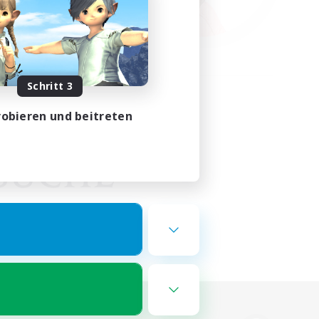
Schritt 3
obieren und beitreten