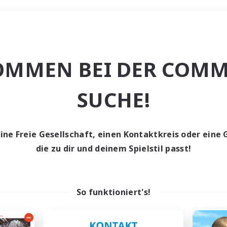
Wochenende
OMMEN BEI DER COMM
che
SUCHE!
eine Freie Gesellschaft, einen Kontaktkreis oder eine 
die zu dir und deinem Spielstil passt!
0 Gesuche
den keine Gesuche ge
So funktioniert's!
t aufgeben! Versuche es mit anderen Suchfil