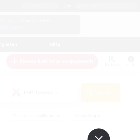
Deutsch
Check deine Charakterdetails
Einloggen
nglisten
Hilfe
Neues Rekrutierungsgesuch
Merkliste
Hilfe
PvP-Teams
Suche
(0)
#Berufstätige willkommen
#Aktive Gruppe
#Schatzkarten
#Screenshot-Enthusiasten
Interessen
#PvP-Enthusiasten