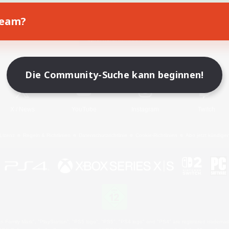
Team?
Spiel herunterladen
Offizielle Informationen
Die Community-Suche kann beginnen!
X
/
News
YouTube
Instagram
Twitch
Lizenz
Regeln & Richtlinien
Datenschutzrichtlinie
Cookie-Richtlinien
Abo jetzt kündige
 Family Mark", "PlayStation", "PS5 logo", "PS5", "PS4 logo" and "PS4" are registered trademark