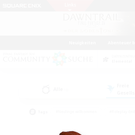
Neuigkeiten
Abenteuer 
DATENZENTR
Elemental
Freie
Alle
(0)
Gesell
Tags
#Neulinge willkommen
#Roleplay-Ent
#Mehrsprachig
#Glamour-Enthusiasten
#Hochstufige Inhalte
#Hohe Ja