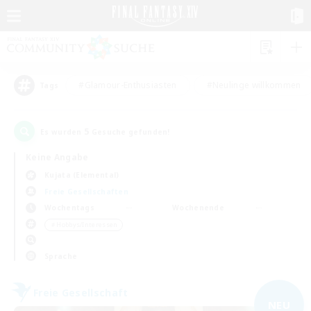
#Glamour-Enthusiasten
#Neulinge willkommen
Tags
5
Es wurden
Gesuche gefunden!
Keine Angabe
Kujata (Elemental)
Freie Gesellschaften
Wochentags
Wochenende
＃Hobbys/Interessen
Sprache
Freie Gesellschaft
NEU