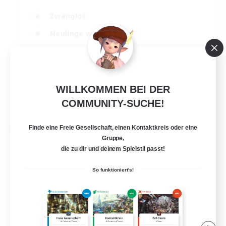
Zwanglos
Neulinge willkommen
Screenshot-Enthusiasten
Hobbys/Interessen
EN
WILLKOMMEN BEI DER
Details ansehen
COMMUNITY-SUCHE!
Endet am 28.08.2026
Finde eine Freie Gesellschaft, einen Kontaktkreis oder eine
Freie Gesellschaft
Gruppe,
die zu dir und deinem Spielstil passt!
So funktioniert's!