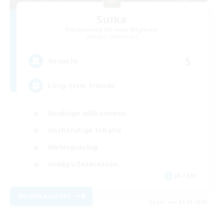
Suika
Rekrutierung für neue Mitglieder
Kujata [Elemental]
5
Gesucht
Long-term friends
Neulinge willkommen
Hochstufige Inhalte
Mehrsprachig
Hobbys/Interessen
JA / EN
Details ansehen
Endet am 04.09.2026