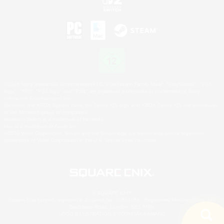
©2026 Sony Interactive Entertainment LLC."PlayStation Family Mark", "PlayStation", "PS5
logo", "PS5", "PS4 logo" and "PS4" are registered trademarks or trademarks of Sony
Interactive Entertainment Inc.
Microsoft, the XBOX Sphere mark, the Series X|S logo and XBOX Series X|S are trademarks
of the Microsoft group of companies.
Nintendo Switch is a trademark of Nintendo.
Mac is a trademark of Apple Inc.
©2026 Valve Corporation. Steam and the Steam logo are trademarks and/or registered
trademarks of Valve Corporation in the U.S. and/or other countries.
© SQUARE ENIX
Square Enix Limited, registriert in England No. 01804186 - Registrierte Niederlassung: 240
Blackfriars Road, London, SE1 8NW.
LOGO ILLUSTRATION:© YOSHITAKA AMANO