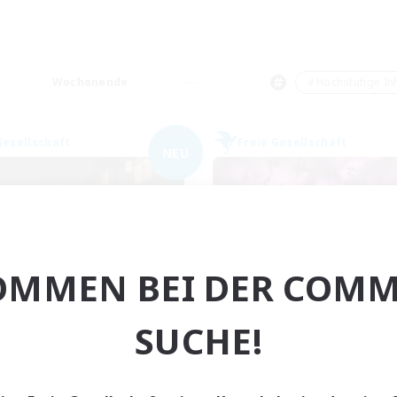
Wochenende
＃Hochstufige Inh
Gesellschaft
Freie Gesellschaft
NEU
OMMEN BEI DER COMM
Suika
Platinum Para
rutierung für neue Mitglieder
Rekrutierung für neue Mitg
SUCHE!
Kujata [Elemental]
Kujata [Elemental]
ptaktivität
Hauptaktivität