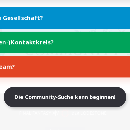
e Gesellschaft?
ten-)Kontaktkreis?
Team?
Die Community-Suche kann beginnen!
Version für Mobilgeräte