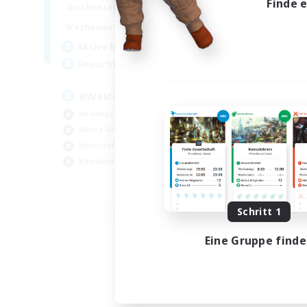
Finde 
9:00
3:00
Wochentags
Woch
9:00
3:00
Wochenende
Woch
6
Aktive Mitglieder
Akt
30
Gesucht
Ge
#Welcome all
Lo
Neulinge willkommen
Neu
Aktive Gruppe
Hoc
Hochstufige Inhalte
Meh
Handwerker/Sammler
Hob
EN
Schritt 1
Endet am 06.09.2026
Eine Gruppe find