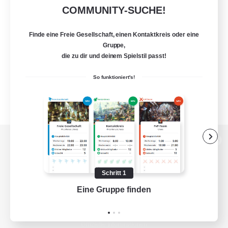
COMMUNITY-SUCHE!
Finde eine Freie Gesellschaft, einen Kontaktkreis oder eine
Gruppe,
die zu dir und deinem Spielstil passt!
So funktioniert's!
Zur PC-Seite
Schritt 1
Eine Gruppe finden
Auf 
Spiel herunterladen
Offizielle Informationen