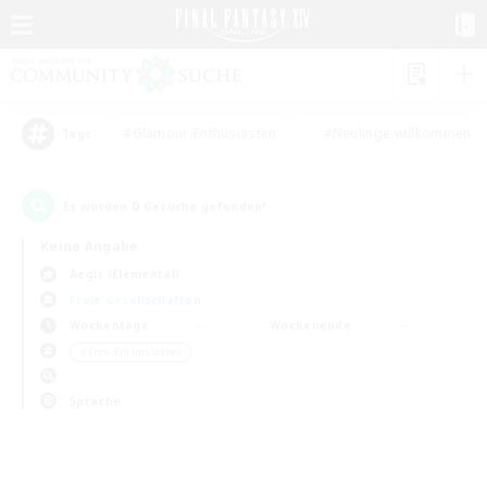
#Glamour-Enthusiasten
#Neulinge willkommen
Tags
0
Es wurden
Gesuche gefunden!
Keine Angabe
Aegis (Elemental)
Freie Gesellschaften
Wochentags
Wochenende
＃Lore-Enthusiasten
Sprache