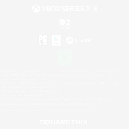
©2026 Sony Interactive Entertainment LLC."PlayStation Family Mark", "PlayStation", "PS5
logo", "PS5", "PS4 logo" and "PS4" are registered trademarks or trademarks of Sony
Interactive Entertainment Inc.
Microsoft, the XBOX Sphere mark, the Series X|S logo and XBOX Series X|S are trademarks
of the Microsoft group of companies.
Nintendo Switch is a trademark of Nintendo.
Mac is a trademark of Apple Inc.
©2026 Valve Corporation. Steam and the Steam logo are trademarks and/or registered
trademarks of Valve Corporation in the U.S. and/or other countries.