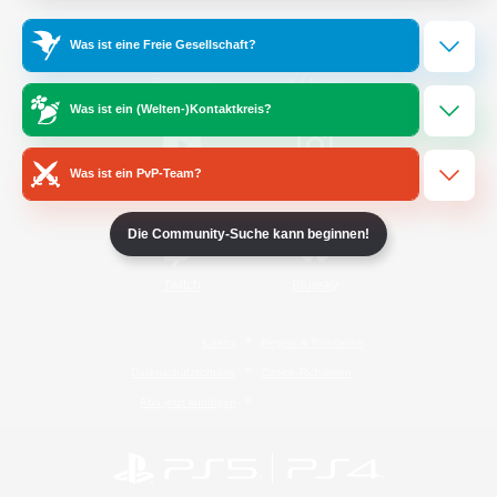
Was ist eine Freie Gesellschaft?
/
Facebook
X
News
Was ist ein (Welten-)Kontaktkreis?
Was ist ein PvP-Team?
YouTube
Instagram
Die Community-Suche kann beginnen!
Twitch
Bluesky
Lizenz
Regeln & Richtlinien
Datenschutzrichtlinie
Cookie-Richtlinien
Abo jetzt kündigen