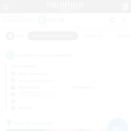
#Neulinge willkommen
#Zwanglos
#Rolepl
Tags
1
Es wurden
Gesuche gefunden!
Keine Angabe
Aegis (Elemental)
Freie Gesellschaften
Wochentags
Wochenende
＃Neulinge willkommen
Sprache
Freie Gesellschaft
NEU