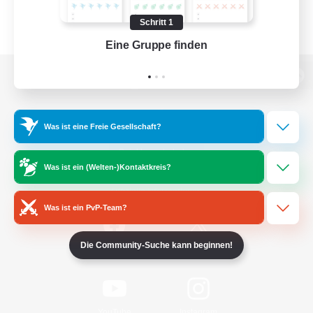
Schritt 1
Eine Gruppe finden
Auf 
Zur PC-Seite
Was ist eine Freie Gesellschaft?
Spiel herunterladen
Was ist ein (Welten-)Kontaktkreis?
Offizielle Informationen
Was ist ein PvP-Team?
Die Community-Suche kann beginnen!
/
Facebook
X
News
YouTube
Instagram