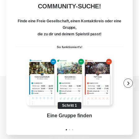
COMMUNITY-SUCHE!
Finde eine Freie Gesellschaft, einen Kontaktkreis oder eine
Gruppe,
die zu dir und deinem Spielstil passt!
So funktioniert's!
Zur PC-Seite
Schritt 1
Eine Gruppe finden
Auf 
Spiel herunterladen
Offizielle Informationen