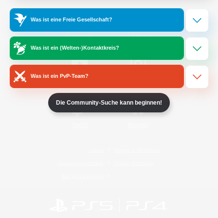
Was ist eine Freie Gesellschaft?
/
Facebook
X
News
Was ist ein (Welten-)Kontaktkreis?
Was ist ein PvP-Team?
YouTube
Instagram
Die Community-Suche kann beginnen!
Twitch
Bluesky
Lizenz
Regeln & Richtlinien
Datenschutzrichtlinie
Cookie-Richtlinien
Abo jetzt kündigen