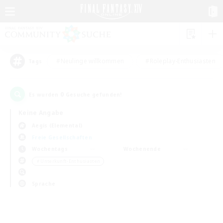
#Neulinge willkommen
#Roleplay-Enthusiasten
Tags
0
Es wurden
Gesuche gefunden!
Keine Angabe
Aegis (Elemental)
Freie Gesellschaften
Wochentags
Wochenende
＃Unterkunft-Enthusiasten
Sprache