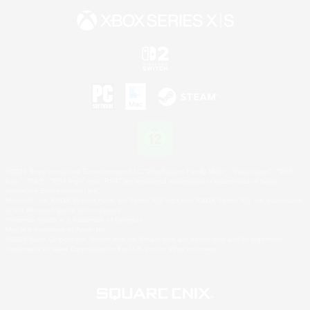
©2026 Sony Interactive Entertainment LLC."PlayStation Family Mark", "PlayStation", "PS5
logo", "PS5", "PS4 logo" and "PS4" are registered trademarks or trademarks of Sony
Interactive Entertainment Inc.
Microsoft, the XBOX Sphere mark, the Series X|S logo and XBOX Series X|S are trademarks
of the Microsoft group of companies.
Nintendo Switch is a trademark of Nintendo.
Mac is a trademark of Apple Inc.
©2026 Valve Corporation. Steam and the Steam logo are trademarks and/or registered
trademarks of Valve Corporation in the U.S. and/or other countries.