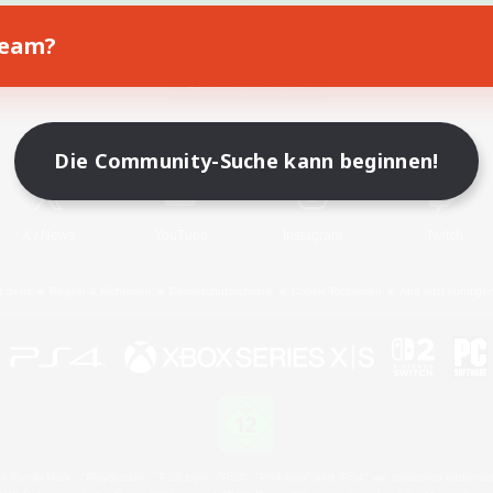
Team?
Spiel herunterladen
Offizielle Informationen
Die Community-Suche kann beginnen!
X
/
News
YouTube
Instagram
Twitch
Lizenz
Regeln & Richtlinien
Datenschutzrichtlinie
Cookie-Richtlinien
Abo jetzt kündige
 Family Mark", "PlayStation", "PS5 logo", "PS5", "PS4 logo" and "PS4" are registered trademark