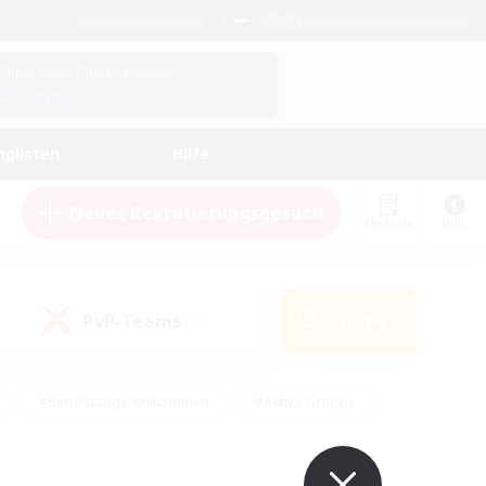
Deutsch
Check deine Charakterdetails
Einloggen
nglisten
Hilfe
Neues Rekrutierungsgesuch
Merkliste
Hilfe
PvP-Teams
Suche
(0)
#Berufstätige willkommen
#Aktive Gruppe
en
#Handwerker/Sammler
#Hohe Jagd
Enthusiasten
#PvP-Enthusiasten