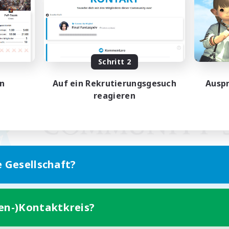
Schritt 2
en
Auf ein Rekrutierungsgesuch
Auspr
reagieren
e Gesellschaft?
ten-)Kontaktkreis?
Version für Mobilgeräte