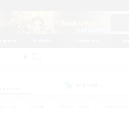
beginnen
Spielinfos
Community
Ra
UM
WELT
Aegis
KK & WKK
(0)
schaften
(0)
husiasten
#Zwanglos
#Elternfreundlich
#Spielerevents
#Unterkunft-Enthusiasten
#Glamour-Enthusiasten
#Schatzkart
dcore
#Hochstufige Inhalte
#Hobbys/Interessen
#Lore-