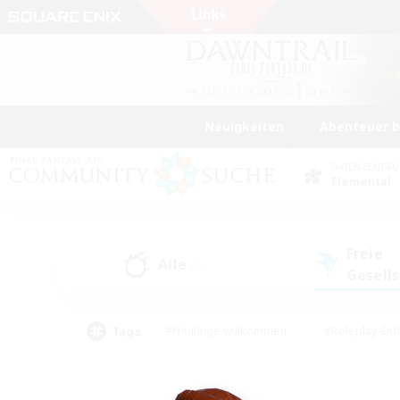
Neuigkeiten
Abenteuer 
DATENZENTR
Elemental
Freie
Alle
(0)
Gesell
Tags
#Neulinge willkommen
#Roleplay-Ent
#Mehrsprachig
#Studentenfreundlich
#Screenshot-Enthusiasten
#Har