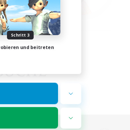
Schritt 3
obieren und beitreten