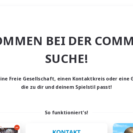
Wochenende
OMMEN BEI DER COMM
che
SUCHE!
eine Freie Gesellschaft, einen Kontaktkreis oder eine 
die zu dir und deinem Spielstil passt!
0 Gesuche
den keine Gesuche ge
So funktioniert's!
t aufgeben! Versuche es mit anderen Suchfil