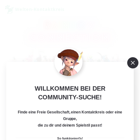
Welten-Kontaktkreis
WILLKOMMEN BEI DER
Rainbow Connection
COMMUNITY-SUCHE!
Rekrutierung für neue Mitglieder
Elemental
Finde eine Freie Gesellschaft, einen Kontaktkreis oder eine
50
Gruppe,
Gesucht
die zu dir und deinem Spielstil passt!
LGBTQIA+
So funktioniert's!