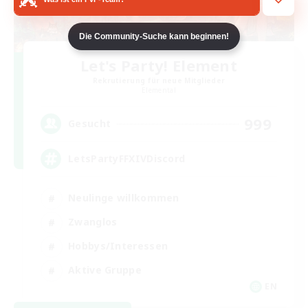
Die Community-Suche kann beginnen!
Let's Party! Element
Rekrutierung für neue Mitglieder
Elemental
999
Gesucht
LetsPartyFFXIVDiscord
Neulinge willkommen
Zwanglos
Hobbys/Interessen
Aktive Gruppe
EN