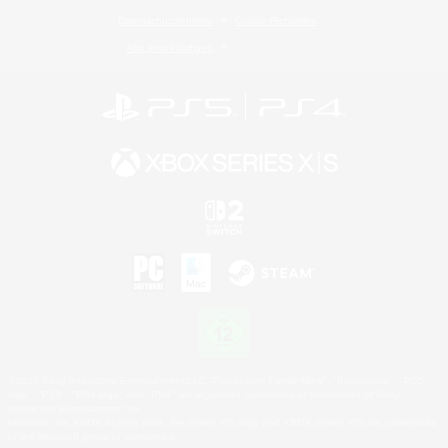
Datenschutzrichtlinie
Cookie-Richtlinien
Abo jetzt kündigen
©2026 Sony Interactive Entertainment LLC."PlayStation Family Mark", "PlayStation", "PS5
logo", "PS5", "PS4 logo" and "PS4" are registered trademarks or trademarks of Sony
Interactive Entertainment Inc.
Microsoft, the XBOX Sphere mark, the Series X|S logo and XBOX Series X|S are trademarks
of the Microsoft group of companies.