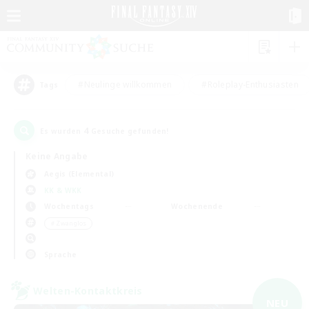
#Neulinge willkommen
#Roleplay-Enthusiasten
Tags
4
Es wurden
Gesuche gefunden!
Keine Angabe
Aegis (Elemental)
KK & WKK
Wochentags
Wochenende
＃Zwanglos
Sprache
Welten-Kontaktkreis
NEU