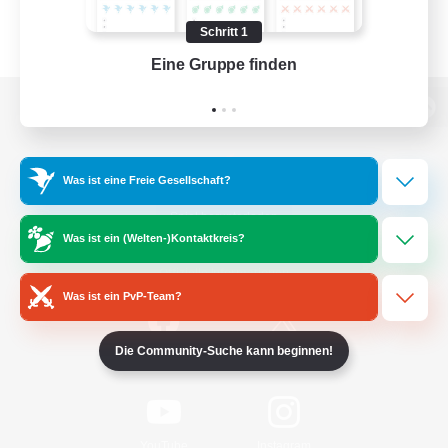
Schritt 1
Eine Gruppe finden
Auf 
Zur PC-Seite
Was ist eine Freie Gesellschaft?
Spiel herunterladen
Was ist ein (Welten-)Kontaktkreis?
Offizielle Informationen
Was ist ein PvP-Team?
Die Community-Suche kann beginnen!
/
Facebook
X
News
YouTube
Instagram