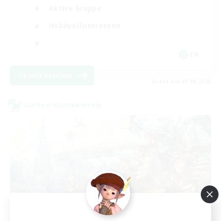
Aktive Gruppe
Hobbys/Interessen
EN
Details ansehen
Endet am 07.09.2026
Welten-Kontaktkreis