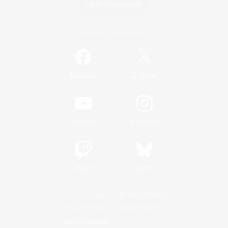
Spiel herunterladen
Offizielle Informationen
/
Facebook
X
News
YouTube
Instagram
Twitch
Bluesky
Lizenz
Regeln & Richtlinien
Datenschutzrichtlinie
Cookie-Richtlinien
Abo jetzt kündigen