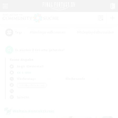
#Neulinge willkommen
#Roleplay-Enthusiasten
Tags
2
Es wurden
Gesuche gefunden!
Keine Angabe
Aegis (Elemental)
KK & WKK
Wochentags
Wochenende
＃Hobbys/Interessen
Sprache
Welten-Kontaktkreis