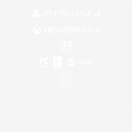
©2026 Sony Interactive Entertainment LLC."PlayStation Family Mark", "PlayStation", "PS5
logo", "PS5", "PS4 logo" and "PS4" are registered trademarks or trademarks of Sony
Interactive Entertainment Inc.
Microsoft, the XBOX Sphere mark, the Series X|S logo and XBOX Series X|S are trademarks
of the Microsoft group of companies.
Nintendo Switch is a trademark of Nintendo.
Mac is a trademark of Apple Inc.
©2026 Valve Corporation. Steam and the Steam logo are trademarks and/or registered
trademarks of Valve Corporation in the U.S. and/or other countries.