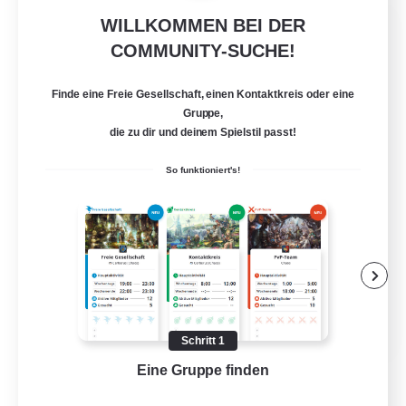
WILLKOMMEN BEI DER
Let's Party! Element
COMMUNITY-SUCHE!
Rekrutierung für neue Mitglieder
Elemental
Finde eine Freie Gesellschaft, einen Kontaktkreis oder eine
999
Gesucht
Gruppe,
die zu dir und deinem Spielstil passt!
LetsPartyFFXIVDiscord
So funktioniert's!
Neulinge willkommen
Zwanglos
Hobbys/Interessen
Aktive Gruppe
EN
Schritt 1
Details ansehen
Eine Gruppe finden
Auf 
Endet am 24.08.2026