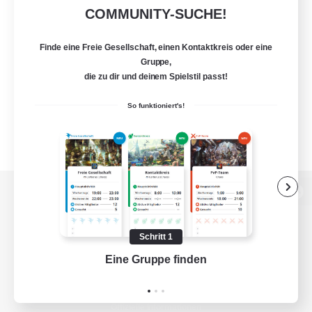
COMMUNITY-SUCHE!
Finde eine Freie Gesellschaft, einen Kontaktkreis oder eine
Gruppe,
die zu dir und deinem Spielstil passt!
So funktioniert's!
Zur PC-Seite
Schritt 1
Eine Gruppe finden
Auf 
Spiel herunterladen
Offizielle Informationen