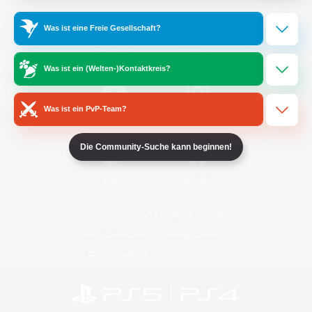
Was ist eine Freie Gesellschaft?
/
Facebook
X
News
Was ist ein (Welten-)Kontaktkreis?
Was ist ein PvP-Team?
YouTube
Instagram
Die Community-Suche kann beginnen!
Twitch
Bluesky
Lizenz
Regeln & Richtlinien
Datenschutzrichtlinie
Cookie-Richtlinien
Abo jetzt kündigen