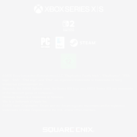
©2026 Sony Interactive Entertainment LLC."PlayStation Family Mark", "PlayStation", "PS5
logo", "PS5", "PS4 logo" and "PS4" are registered trademarks or trademarks of Sony
Interactive Entertainment Inc.
Microsoft, the XBOX Sphere mark, the Series X|S logo and XBOX Series X|S are trademarks
of the Microsoft group of companies.
Nintendo Switch is a trademark of Nintendo.
Mac is a trademark of Apple Inc.
©2026 Valve Corporation. Steam and the Steam logo are trademarks and/or registered
trademarks of Valve Corporation in the U.S. and/or other countries.