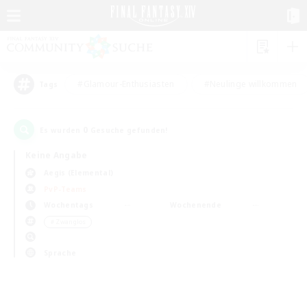
#Glamour-Enthusiasten
#Neulinge willkommen
Tags
0
Es wurden
Gesuche gefunden!
Keine Angabe
Aegis (Elemental)
PvP-Teams
Wochentags
Wochenende
＃Zwanglos
Sprache