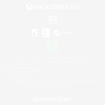
©2026 Sony Interactive Entertainment LLC."PlayStation Family Mark", "PlayStation", "PS5
logo", "PS5", "PS4 logo" and "PS4" are registered trademarks or trademarks of Sony
Interactive Entertainment Inc.
Microsoft, the XBOX Sphere mark, the Series X|S logo and XBOX Series X|S are trademarks
of the Microsoft group of companies.
Nintendo Switch is a trademark of Nintendo.
Mac is a trademark of Apple Inc.
©2026 Valve Corporation. Steam and the Steam logo are trademarks and/or registered
trademarks of Valve Corporation in the U.S. and/or other countries.