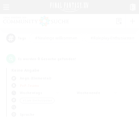
#Neulinge willkommen
#Roleplay-Enthusiasten
Tags
0
Es wurden
Gesuche gefunden!
Keine Angabe
Aegis (Elemental)
PvP-Teams
Wochentags
Wochenende
＃Lore-Enthusiasten
Sprache