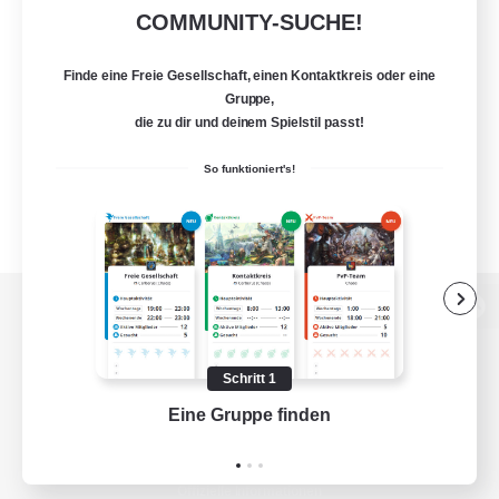
COMMUNITY-SUCHE!
Finde eine Freie Gesellschaft, einen Kontaktkreis oder eine
Gruppe,
die zu dir und deinem Spielstil passt!
So funktioniert's!
Zur PC-Seite
Schritt 1
Eine Gruppe finden
Auf 
Spiel herunterladen
Offizielle Informationen