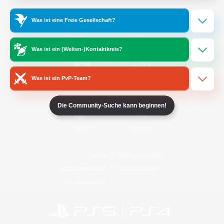
Was ist eine Freie Gesellschaft?
/
Facebook
X
News
Was ist ein (Welten-)Kontaktkreis?
Was ist ein PvP-Team?
YouTube
Instagram
Die Community-Suche kann beginnen!
Twitch
Bluesky
Lizenz
Regeln & Richtlinien
Datenschutzrichtlinie
Cookie-Richtlinien
Abo jetzt kündigen