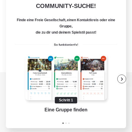
COMMUNITY-SUCHE!
Finde eine Freie Gesellschaft, einen Kontaktkreis oder eine
Gruppe,
die zu dir und deinem Spielstil passt!
So funktioniert's!
Zur PC-Seite
Schritt 1
Eine Gruppe finden
Auf 
Spiel herunterladen
Offizielle Informationen