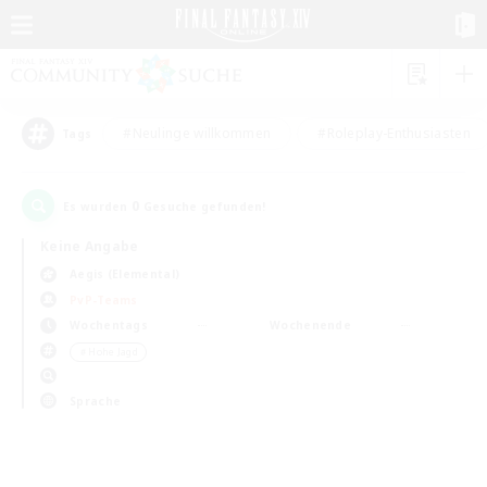
#Neulinge willkommen
#Roleplay-Enthusiasten
Tags
0
Es wurden
Gesuche gefunden!
Keine Angabe
Aegis (Elemental)
PvP-Teams
Wochentags
Wochenende
＃Hohe Jagd
Sprache