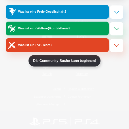
Was ist eine Freie Gesellschaft?
/
Facebook
X
News
Was ist ein (Welten-)Kontaktkreis?
Was ist ein PvP-Team?
YouTube
Instagram
Die Community-Suche kann beginnen!
Twitch
Bluesky
Lizenz
Regeln & Richtlinien
Datenschutzrichtlinie
Cookie-Richtlinien
Abo jetzt kündigen