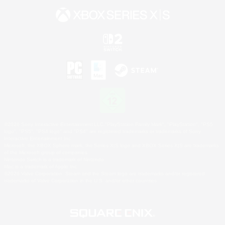
©2026 Sony Interactive Entertainment LLC."PlayStation Family Mark", "PlayStation", "PS5
logo", "PS5", "PS4 logo" and "PS4" are registered trademarks or trademarks of Sony
Interactive Entertainment Inc.
Microsoft, the XBOX Sphere mark, the Series X|S logo and XBOX Series X|S are trademarks
of the Microsoft group of companies.
Nintendo Switch is a trademark of Nintendo.
Mac is a trademark of Apple Inc.
©2026 Valve Corporation. Steam and the Steam logo are trademarks and/or registered
trademarks of Valve Corporation in the U.S. and/or other countries.