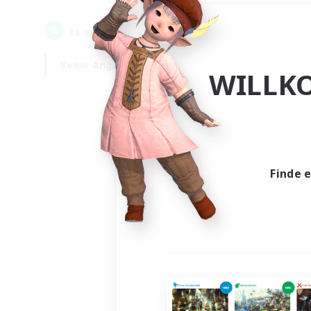
0
Es wurden
Gesuche gefunden!
Keine Angabe
Wochentags
WILLK
Finde 
Es wur
Nich