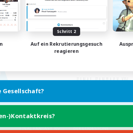
Schritt 2
en
Auf ein Rekrutierungsgesuch
Auspr
reagieren
e Gesellschaft?
ten-)Kontaktkreis?
Version für Mobilgeräte