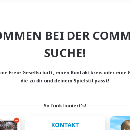
Wochenende
＃Lore-Enthusias
OMMEN BEI DER COMM
SUCHE!
eine Freie Gesellschaft, einen Kontaktkreis oder eine 
0 Gesuche
die zu dir und deinem Spielstil passt!
den keine Gesuche ge
So funktioniert's!
t aufgeben! Versuche es mit anderen Suchfil