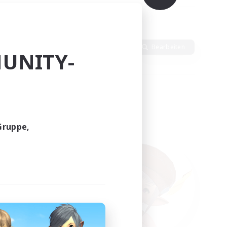
ten
Sprache
Bearbeiten
UNITY-
Gruppe,
funden.
tern!