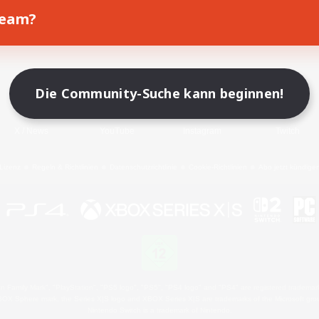
Team?
Spiel herunterladen
Offizielle Informationen
Die Community-Suche kann beginnen!
X
/
News
YouTube
Instagram
Twitch
Lizenz
Regeln & Richtlinien
Datenschutzrichtlinie
Cookie-Richtlinien
Abo jetzt kündige
 Family Mark", "PlayStation", "PS5 logo", "PS5", "PS4 logo" and "PS4" are registered trademark
XBOX Sphere mark, the Series X|S logo and XBOX Series X|S are trademarks of the Microsoft gro
Nintendo Switch is a trademark of Nintendo.