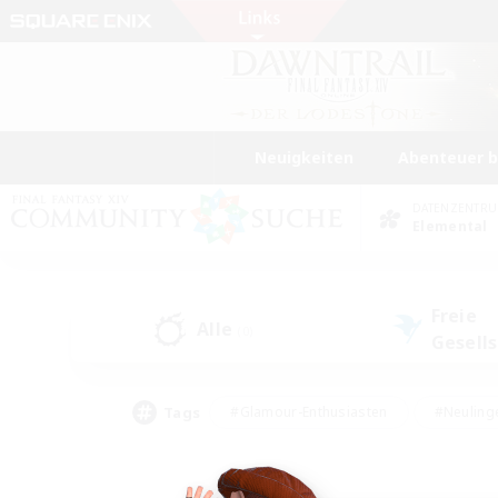
Neuigkeiten
Abenteuer 
DATENZENTR
Elemental
Freie
Alle
(0)
Gesell
Tags
#Glamour-Enthusiasten
#Neuling
#Aktive Gruppe
#Berufstätige willkommen
#Lore-Enthusiasten
#Hohe Jag