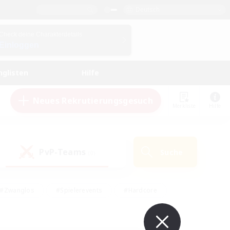
Deutsch
Check deine Charakterdetails
Einloggen
nglisten
Hilfe
Neues Rekrutierungsgesuch
Merkliste
Hilfe
PvP-Teams
Suche
(0)
#Zwanglos
#Spielerevents
#Hardcore
en
#Schatzkarten
#Screenshot-Enthusiasten
husiasten
#Hobbys/Interessen