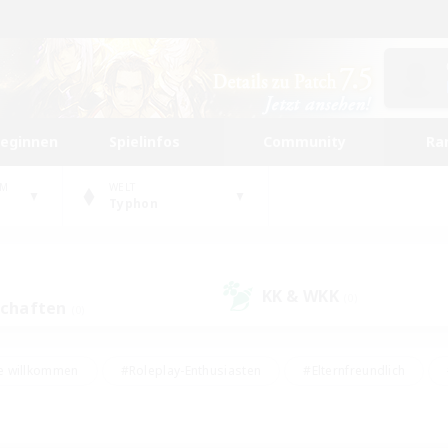
beginnen
Spielinfos
Community
Ra
UM
WELT
Typhon
KK & WKK
(0)
schaften
(0)
e willkommen
#Roleplay-Enthusiasten
#Elternfreundlich
#Studentenfreundlich
#Mehrsprachig
#Unterkunft-Enthusiast
d
#Hochstufige Inhalte
#Handwerker/Sammler
#PvP-Ent