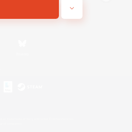
Bluesky
n
s or trademarks of Sony Interactive Entertainment Inc.
up of companies.