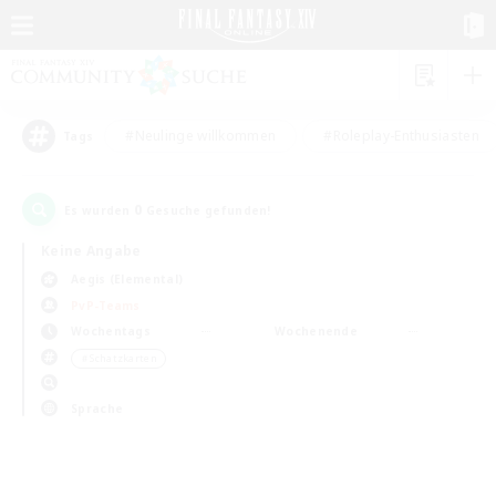
#Neulinge willkommen
#Roleplay-Enthusiasten
Tags
0
Es wurden
Gesuche gefunden!
Keine Angabe
Aegis (Elemental)
PvP-Teams
Wochentags
Wochenende
＃Schatzkarten
Sprache