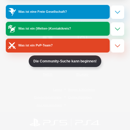
Was ist eine Freie Gesellschaft?
/
Facebook
X
News
Was ist ein (Welten-)Kontaktkreis?
Was ist ein PvP-Team?
YouTube
Instagram
Die Community-Suche kann beginnen!
Twitch
Bluesky
Lizenz
Regeln & Richtlinien
Datenschutzrichtlinie
Cookie-Richtlinien
Abo jetzt kündigen