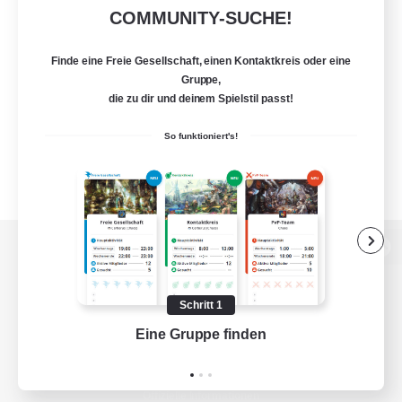
COMMUNITY-SUCHE!
Finde eine Freie Gesellschaft, einen Kontaktkreis oder eine
Gruppe,
die zu dir und deinem Spielstil passt!
So funktioniert's!
Zur PC-Seite
Schritt 1
Eine Gruppe finden
Auf 
Spiel herunterladen
Offizielle Informationen