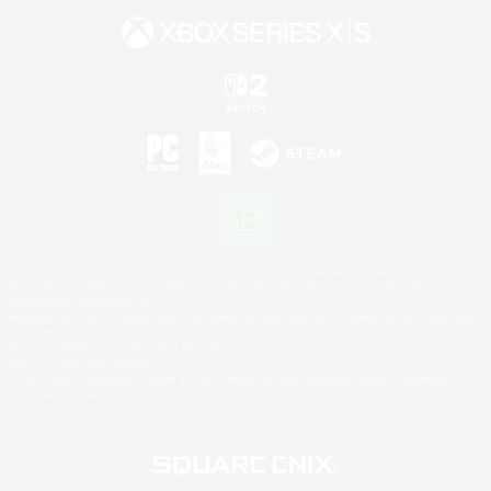
©2026 Sony Interactive Entertainment LLC."PlayStation Family Mark", "PlayStation", "PS5
logo", "PS5", "PS4 logo" and "PS4" are registered trademarks or trademarks of Sony
Interactive Entertainment Inc.
Microsoft, the XBOX Sphere mark, the Series X|S logo and XBOX Series X|S are trademarks
of the Microsoft group of companies.
Nintendo Switch is a trademark of Nintendo.
Mac is a trademark of Apple Inc.
©2026 Valve Corporation. Steam and the Steam logo are trademarks and/or registered
trademarks of Valve Corporation in the U.S. and/or other countries.