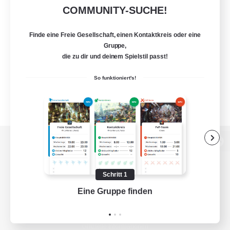
COMMUNITY-SUCHE!
Finde eine Freie Gesellschaft, einen Kontaktkreis oder eine
Gruppe,
die zu dir und deinem Spielstil passt!
So funktioniert's!
Zur PC-Seite
Schritt 1
Eine Gruppe finden
Auf 
Spiel herunterladen
Offizielle Informationen