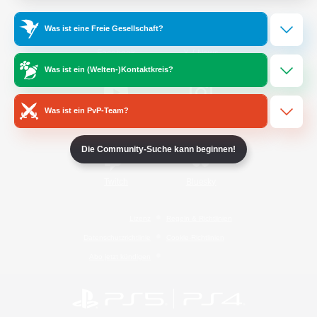
Was ist eine Freie Gesellschaft?
/
Facebook
X
News
Was ist ein (Welten-)Kontaktkreis?
Was ist ein PvP-Team?
YouTube
Instagram
Die Community-Suche kann beginnen!
Twitch
Bluesky
Lizenz
Regeln & Richtlinien
Datenschutzrichtlinie
Cookie-Richtlinien
Abo jetzt kündigen