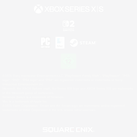
©2026 Sony Interactive Entertainment LLC."PlayStation Family Mark", "PlayStation", "PS5
logo", "PS5", "PS4 logo" and "PS4" are registered trademarks or trademarks of Sony
Interactive Entertainment Inc.
Microsoft, the XBOX Sphere mark, the Series X|S logo and XBOX Series X|S are trademarks
of the Microsoft group of companies.
Nintendo Switch is a trademark of Nintendo.
Mac is a trademark of Apple Inc.
©2026 Valve Corporation. Steam and the Steam logo are trademarks and/or registered
trademarks of Valve Corporation in the U.S. and/or other countries.