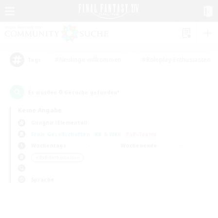
#Neulinge willkommen
#Roleplay-Enthusiasten
Tags
0
Es wurden
Gesuche gefunden!
Keine Angabe
Gungnir (Elemental)
Freie Gesellschaften
KK & WKK
PvP-Teams
Wochentags
Wochenende
＃PvP-Enthusiasten
Sprache