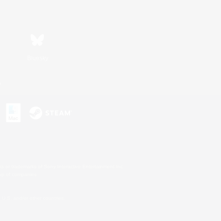
Bluesky
n
s or trademarks of Sony Interactive Entertainment Inc.
up of companies.
U.S. and/or other countries.