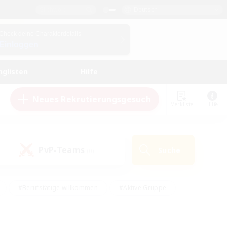
Deutsch
Check deine Charakterdetails
Einloggen
nglisten
Hilfe
Neues Rekrutierungsgesuch
Merkliste
Hilfe
PvP-Teams
Suche
(0)
#Berufstätige willkommen
#Aktive Gruppe
#Schatzkarten
#Screenshot-Enthusiasten
Interessen
#PvP-Enthusiasten