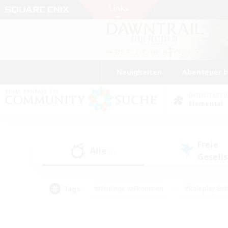
Neuigkeiten
Abenteuer 
DATENZENTR
Elemental
Freie
Alle
(1)
Gesell
Tags
#Neulinge willkommen
#Roleplay-Ent
#Mehrsprachig
#Glamour-Enthusiasten
#Hochstufige Inhalte
#Hohe Ja