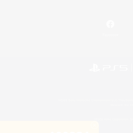
Facebook
©2026 Sony Interactive Entertainment LLC."PlayStation
Microsoft, the 
©2026 Valve Corporation. St