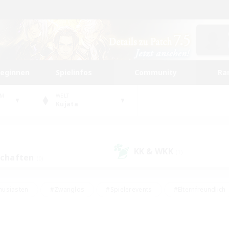
beginnen
Spielinfos
Community
Ra
UM
WELT
Kujata
KK & WKK
(1)
schaften
(0)
husiasten
#Zwanglos
#Spielerevents
#Elternfreundlich
#Unterkunft-Enthusiasten
#Studentenfreundlich
#Hardcore
gd
#Handwerker/Sammler
#Lore-Enthusiasten
#Hobbys/