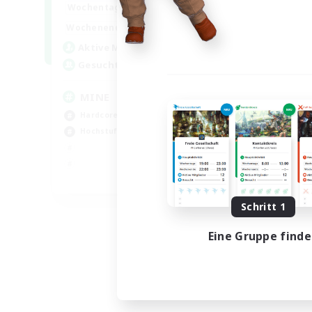
16:00
2:00
Wochentags
18:00
2:00
Wochenende
49
Aktive Mitglieder
99
Gesucht
MINE
Hardcore
Hochstufige Inhalte
EN
Endet am 31.08.2026
Schritt 1
Eine Gruppe find