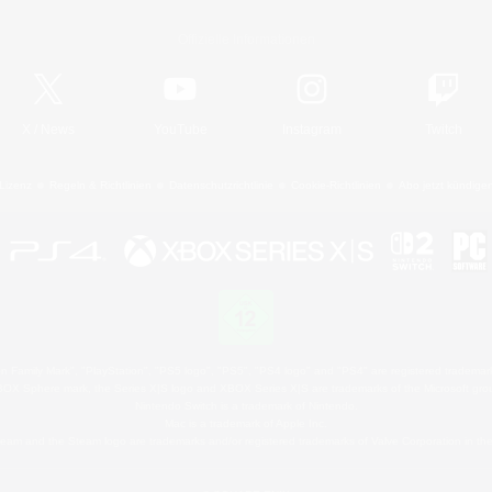
Offizielle Informationen
X
/
News
YouTube
Instagram
Twitch
Lizenz
Regeln & Richtlinien
Datenschutzrichtlinie
Cookie-Richtlinien
Abo jetzt kündige
 Family Mark", "PlayStation", "PS5 logo", "PS5", "PS4 logo" and "PS4" are registered trademark
XBOX Sphere mark, the Series X|S logo and XBOX Series X|S are trademarks of the Microsoft gro
Nintendo Switch is a trademark of Nintendo.
Mac is a trademark of Apple Inc.
eam and the Steam logo are trademarks and/or registered trademarks of Valve Corporation in the 