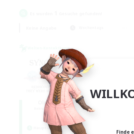
1
Es wurden
Gesuche gefunden!
Keine Angabe
Wochentags
Welten-Kontaktkreis
WILLK
Old Raids SYNCED
Rekrutierung für neue Mitglieder
Elemental
Hauptaktivität
Finde 