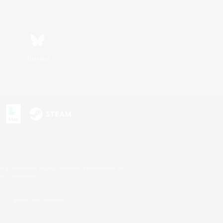
Bluesky
n
s or trademarks of Sony Interactive Entertainment Inc.
up of companies.
U.S. and/or other countries.