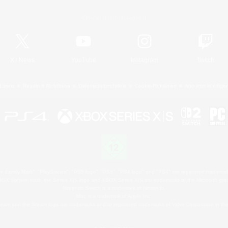
Offizielle Informationen
X
/
News
YouTube
Instagram
Twitch
Lizenz
Regeln & Richtlinien
Datenschutzrichtlinie
Cookie-Richtlinien
Abo jetzt kündige
 Family Mark", "PlayStation", "PS5 logo", "PS5", "PS4 logo" and "PS4" are registered trademark
XBOX Sphere mark, the Series X|S logo and XBOX Series X|S are trademarks of the Microsoft gro
Nintendo Switch is a trademark of Nintendo.
Mac is a trademark of Apple Inc.
eam and the Steam logo are trademarks and/or registered trademarks of Valve Corporation in the 