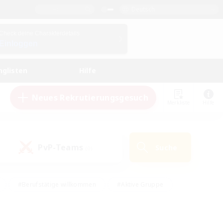
Deutsch
Check deine Charakterdetails
Einloggen
nglisten
Hilfe
Neues Rekrutierungsgesuch
Merkliste
Hilfe
PvP-Teams
Suche
(0)
#Berufstätige willkommen
#Aktive Gruppe
eundlich
#Hardcore
#Hohe Jagd
Hobbys/Interessen
#PvP-Enthusiasten