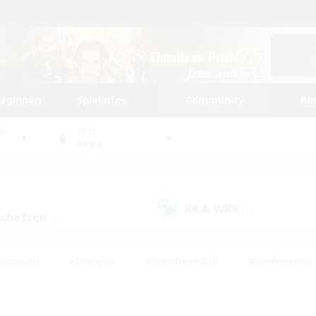
beginnen
Spielinfos
Community
Ra
UM
WELT
Aegis
KK & WKK
(1)
schaften
(0)
husiasten
#Zwanglos
#Elternfreundlich
#Spielerevents
ten
#Glamour-Enthusiasten
#Schatzkarten
#Studentenfr
e Inhalte
#Lore-Enthusiasten
#Handwerker/Sammler
#