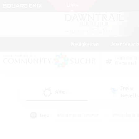
Neuigkeiten
Abenteuer 
DATENZENTR
Elemental
Freie
Alle
(1)
Gesell
Tags
#Neulinge willkommen
#Roleplay-Ent
#Mehrsprachig
#Unterkunft-Enthusias
#Screenshot-Enthusiasten
#Hochstufig