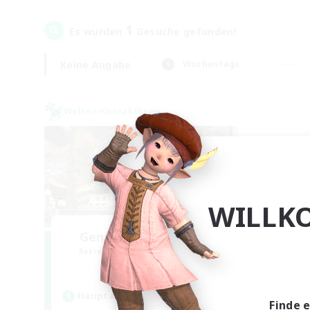
1
Es wurden
Gesuche gefunden!
Keine Angabe
Wochentags
Welten-Kontaktkreis
WILLK
Gengo Kouryuu Cafe
Rekrutierung für neue Mitglieder
Elemental
Hauptaktivität
Finde 