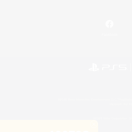
Facebook
©2026 Sony Interactive Entertainment LLC."PlayStation
Microsoft, the 
©2026 Valve Corporation. St