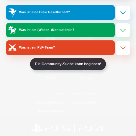
Was ist eine Freie Gesellschaft?
/
Facebook
X
News
Was ist ein (Welten-)Kontaktkreis?
Was ist ein PvP-Team?
YouTube
Instagram
Die Community-Suche kann beginnen!
Twitch
Bluesky
Lizenz
Regeln & Richtlinien
Datenschutzrichtlinie
Cookie-Richtlinien
Abo jetzt kündigen