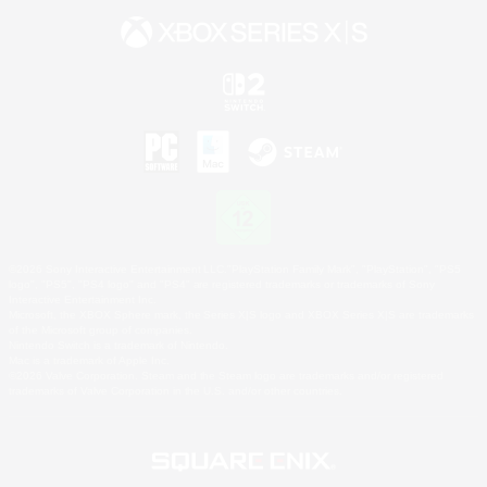
©2026 Sony Interactive Entertainment LLC."PlayStation Family Mark", "PlayStation", "PS5
logo", "PS5", "PS4 logo" and "PS4" are registered trademarks or trademarks of Sony
Interactive Entertainment Inc.
Microsoft, the XBOX Sphere mark, the Series X|S logo and XBOX Series X|S are trademarks
of the Microsoft group of companies.
Nintendo Switch is a trademark of Nintendo.
Mac is a trademark of Apple Inc.
©2026 Valve Corporation. Steam and the Steam logo are trademarks and/or registered
trademarks of Valve Corporation in the U.S. and/or other countries.