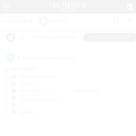
#Neulinge willkommen
#Roleplay-Enthusiasten
Tags
0
Es wurden
Gesuche gefunden!
Keine Angabe
Atomos (Elemental)
KK & WKK
Wochentags
Wochenende
＃Roleplay-Enthusiasten
Sprache