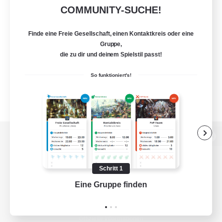
COMMUNITY-SUCHE!
Finde eine Freie Gesellschaft, einen Kontaktkreis oder eine
Gruppe,
die zu dir und deinem Spielstil passt!
So funktioniert's!
Zur PC-Seite
Schritt 1
Eine Gruppe finden
Auf 
Spiel herunterladen
Offizielle Informationen