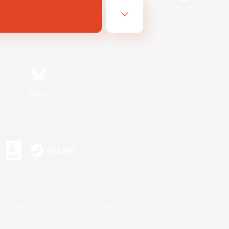
Bluesky
n
s or trademarks of Sony Interactive Entertainment Inc.
up of companies.