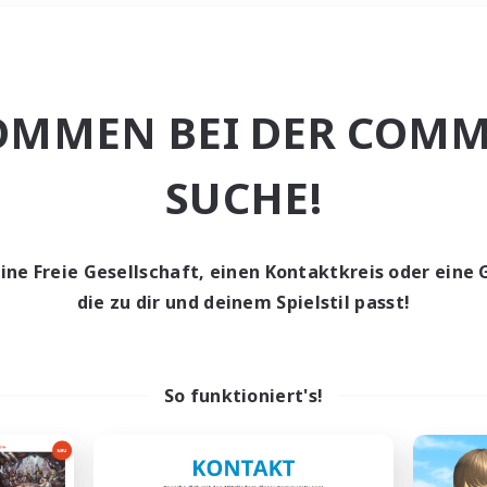
Wochenende
＃Schatzkarten
OMMEN BEI DER COMM
SUCHE!
eine Freie Gesellschaft, einen Kontaktkreis oder eine 
0 Gesuche
die zu dir und deinem Spielstil passt!
den keine Gesuche ge
So funktioniert's!
t aufgeben! Versuche es mit anderen Suchfil