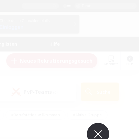
Deutsch
Check deine Charakterdetails
Einloggen
nglisten
Hilfe
Neues Rekrutierungsgesuch
Merkliste
Hilfe
PvP-Teams
Suche
(0)
#Berufstätige willkommen
#Aktive Gruppe
eundlich
#Hardcore
#Hohe Jagd
Hobbys/Interessen
#PvP-Enthusiasten