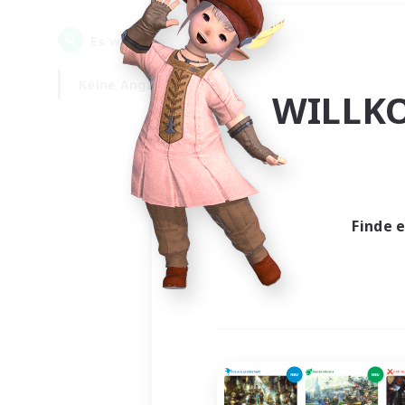
0
Es wurden
Gesuche gefunden!
Keine Angabe
Wochentags
WILLK
Finde 
Es wur
Nich