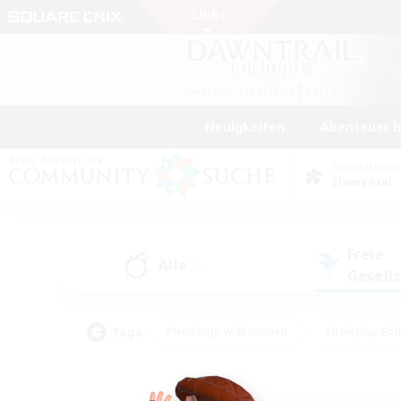
Neuigkeiten
Abenteuer 
DATENZENTR
Elemental
Freie
Alle
(0)
Gesell
Tags
#Neulinge willkommen
#Roleplay-Ent
#Mehrsprachig
#Unterkunft-Enthusias
#Screenshot-Enthusiasten
#Hochstufig