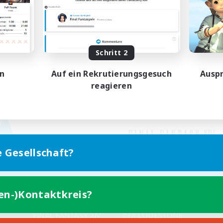
Schritt 2
en
Auf ein Rekrutierungsgesuch
Auspr
reagieren
e Gesellschaft?
ten-)Kontaktkreis?
Version für Mobilgeräte