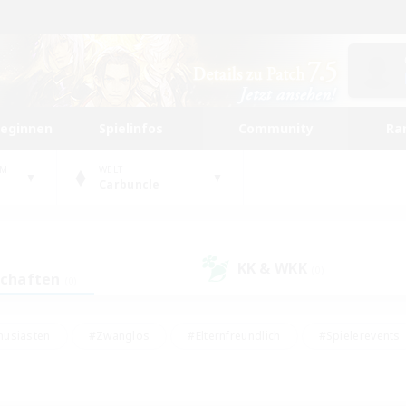
beginnen
Spielinfos
Community
Ra
UM
WELT
Carbuncle
KK & WKK
(0)
schaften
(0)
husiasten
#Zwanglos
#Elternfreundlich
#Spielerevents
ten
#Glamour-Enthusiasten
#Schatzkarten
#Studentenfr
e Inhalte
#Lore-Enthusiasten
#Handwerker/Sammler
#