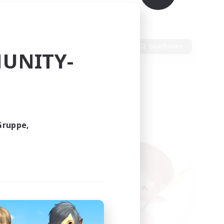
Sprache
Bearbeiten
UNITY-
Gruppe,
funden.
tern!