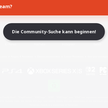
Team?
Spiel herunterladen
Offizielle Informationen
Die Community-Suche kann beginnen!
X
/
News
YouTube
Instagram
Twitch
Lizenz
Regeln & Richtlinien
Datenschutzrichtlinie
Cookie-Richtlinien
Abo jetzt kündige
 Family Mark", "PlayStation", "PS5 logo", "PS5", "PS4 logo" and "PS4" are registered trademark
XBOX Sphere mark, the Series X|S logo and XBOX Series X|S are trademarks of the Microsoft gro
Nintendo Switch is a trademark of Nintendo.