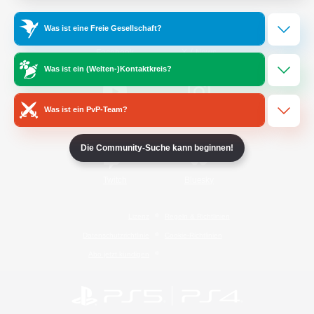
Was ist eine Freie Gesellschaft?
/
Facebook
X
News
Was ist ein (Welten-)Kontaktkreis?
Was ist ein PvP-Team?
YouTube
Instagram
Die Community-Suche kann beginnen!
Twitch
Bluesky
Lizenz
Regeln & Richtlinien
Datenschutzrichtlinie
Cookie-Richtlinien
Abo jetzt kündigen