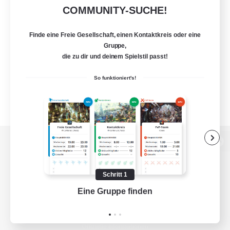
COMMUNITY-SUCHE!
Finde eine Freie Gesellschaft, einen Kontaktkreis oder eine
Gruppe,
die zu dir und deinem Spielstil passt!
So funktioniert's!
Zur PC-Seite
Schritt 1
Eine Gruppe finden
Auf 
Spiel herunterladen
Offizielle Informationen