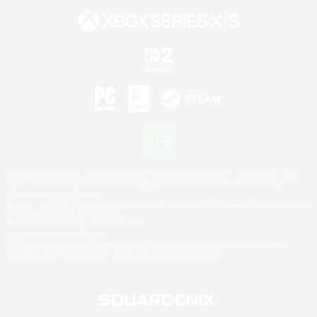
©2026 Sony Interactive Entertainment LLC."PlayStation Family Mark", "PlayStation", "PS5
logo", "PS5", "PS4 logo" and "PS4" are registered trademarks or trademarks of Sony
Interactive Entertainment Inc.
Microsoft, the XBOX Sphere mark, the Series X|S logo and XBOX Series X|S are trademarks
of the Microsoft group of companies.
Nintendo Switch is a trademark of Nintendo.
Mac is a trademark of Apple Inc.
©2026 Valve Corporation. Steam and the Steam logo are trademarks and/or registered
trademarks of Valve Corporation in the U.S. and/or other countries.