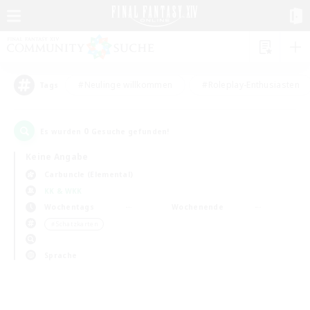
#Neulinge willkommen
#Roleplay-Enthusiasten
Tags
0
Es wurden
Gesuche gefunden!
Keine Angabe
Carbuncle (Elemental)
KK & WKK
Wochentags
Wochenende
＃Schatzkarten
Sprache