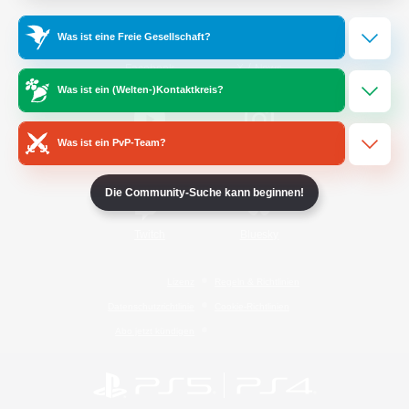
Was ist eine Freie Gesellschaft?
/
Facebook
X
News
Was ist ein (Welten-)Kontaktkreis?
Was ist ein PvP-Team?
YouTube
Instagram
Die Community-Suche kann beginnen!
Twitch
Bluesky
Lizenz
Regeln & Richtlinien
Datenschutzrichtlinie
Cookie-Richtlinien
Abo jetzt kündigen