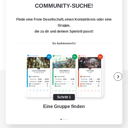
COMMUNITY-SUCHE!
Finde eine Freie Gesellschaft, einen Kontaktkreis oder eine
Gruppe,
die zu dir und deinem Spielstil passt!
So funktioniert's!
Zur PC-Seite
Schritt 1
Eine Gruppe finden
Auf 
Spiel herunterladen
Offizielle Informationen