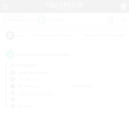
#Neulinge willkommen
#Roleplay-Enthusiasten
Tags
0
Es wurden
Gesuche gefunden!
Keine Angabe
Aegis (Elemental)
PvP-Teams
Wochentags
Wochenende
＃Handwerker/Sammler
Sprache