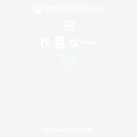
©2026 Sony Interactive Entertainment LLC."PlayStation Family Mark", "PlayStation", "PS5
logo", "PS5", "PS4 logo" and "PS4" are registered trademarks or trademarks of Sony
Interactive Entertainment Inc.
Microsoft, the XBOX Sphere mark, the Series X|S logo and XBOX Series X|S are trademarks
of the Microsoft group of companies.
Nintendo Switch is a trademark of Nintendo.
Mac is a trademark of Apple Inc.
©2026 Valve Corporation. Steam and the Steam logo are trademarks and/or registered
trademarks of Valve Corporation in the U.S. and/or other countries.