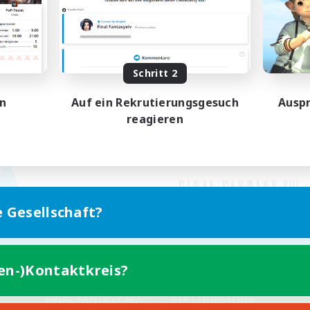
Schritt 2
en
Auf ein Rekrutierungsgesuch
Auspr
reagieren
e Gesellschaft?
ten-)Kontaktkreis?
Version für Mobilgeräte