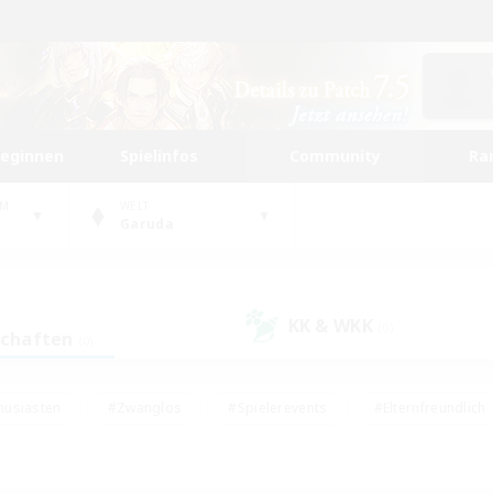
beginnen
Spielinfos
Community
Ra
UM
WELT
Garuda
KK & WKK
(0)
schaften
(0)
husiasten
#Zwanglos
#Spielerevents
#Elternfreundlich
#Unterkunft-Enthusiasten
#Studentenfreundlich
#Hardcore
gd
#Handwerker/Sammler
#Lore-Enthusiasten
#Hobbys/