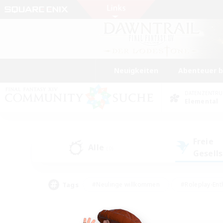
Neuigkeiten
Abenteuer 
DATENZENTR
Elemental
Freie
Alle
(0)
Gesell
Tags
#Neulinge willkommen
#Roleplay-Ent
#Mehrsprachig
#Glamour-Enthusiasten
#Hochstufige Inhalte
#Hohe Ja