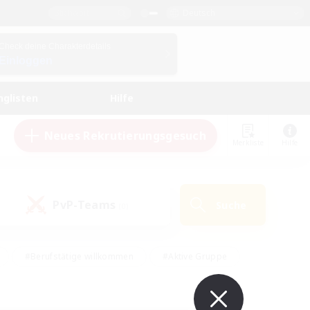
Deutsch
Check deine Charakterdetails
Einloggen
nglisten
Hilfe
Neues Rekrutierungsgesuch
Merkliste
Hilfe
PvP-Teams
Suche
(0)
#Berufstätige willkommen
#Aktive Gruppe
#Schatzkarten
#Screenshot-Enthusiasten
Interessen
#PvP-Enthusiasten