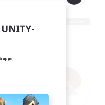
Sprache
Bearbeiten
UNITY-
Gruppe,
funden.
tern!