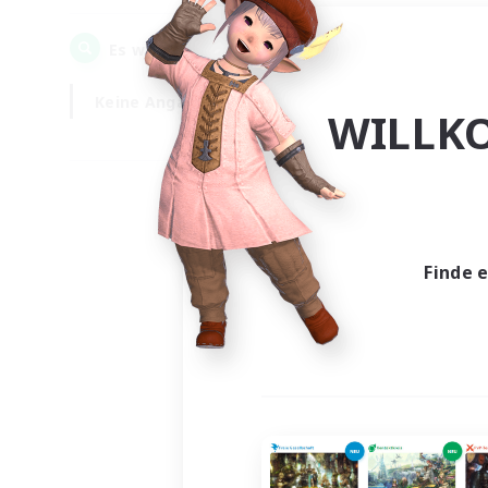
0
Es wurden
Gesuche gefunden!
Keine Angabe
Wochentags
WILLK
Finde 
Es wur
Nich