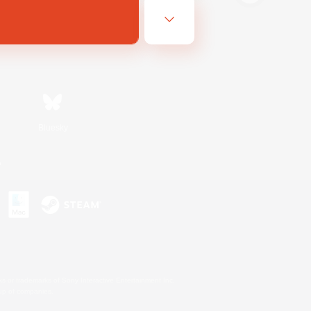
Bluesky
n
s or trademarks of Sony Interactive Entertainment Inc.
up of companies.