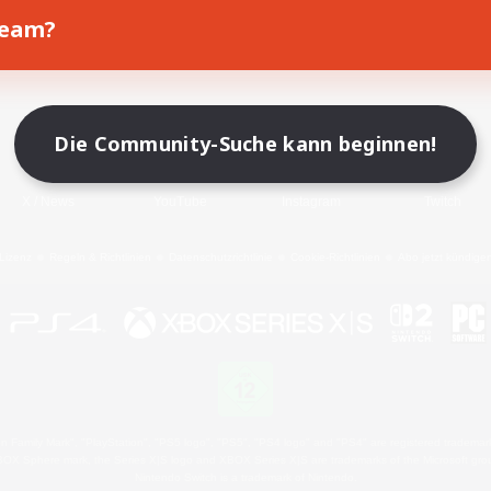
Team?
Spiel herunterladen
Offizielle Informationen
Die Community-Suche kann beginnen!
X
/
News
YouTube
Instagram
Twitch
Lizenz
Regeln & Richtlinien
Datenschutzrichtlinie
Cookie-Richtlinien
Abo jetzt kündige
 Family Mark", "PlayStation", "PS5 logo", "PS5", "PS4 logo" and "PS4" are registered trademark
XBOX Sphere mark, the Series X|S logo and XBOX Series X|S are trademarks of the Microsoft gro
Nintendo Switch is a trademark of Nintendo.