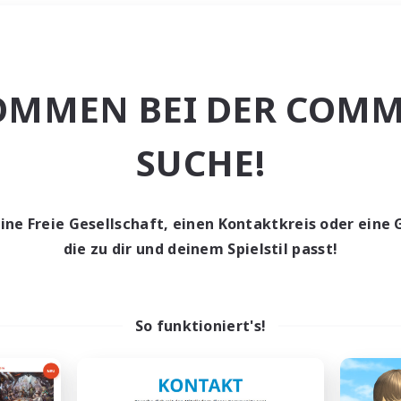
Wochenende
＃Hohe Jagd
OMMEN BEI DER COMM
SUCHE!
eine Freie Gesellschaft, einen Kontaktkreis oder eine 
0 Gesuche
die zu dir und deinem Spielstil passt!
den keine Gesuche ge
So funktioniert's!
t aufgeben! Versuche es mit anderen Suchfil