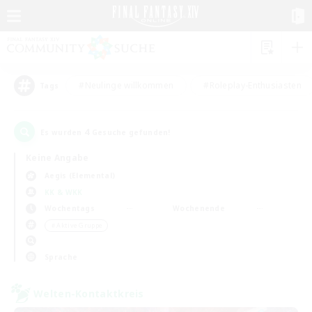
#Neulinge willkommen
#Roleplay-Enthusiasten
Tags
4
Es wurden
Gesuche gefunden!
Keine Angabe
Aegis (Elemental)
KK & WKK
Wochentags
Wochenende
＃Aktive Gruppe
Sprache
Welten-Kontaktkreis