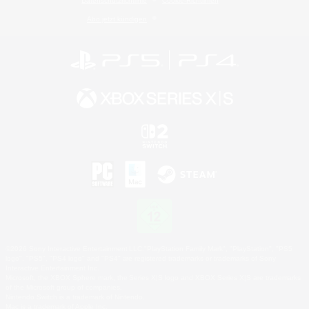
Datenschutzrichtlinie
Cookie-Richtlinien
Abo jetzt kündigen
©2026 Sony Interactive Entertainment LLC."PlayStation Family Mark", "PlayStation", "PS5
logo", "PS5", "PS4 logo" and "PS4" are registered trademarks or trademarks of Sony
Interactive Entertainment Inc.
Microsoft, the XBOX Sphere mark, the Series X|S logo and XBOX Series X|S are trademarks
of the Microsoft group of companies.
Nintendo Switch is a trademark of Nintendo.
Mac is a trademark of Apple Inc.