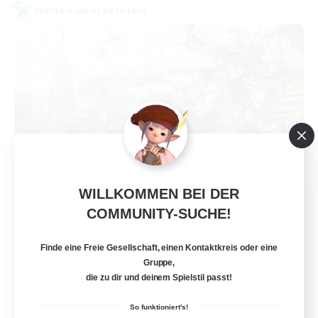
Welten-Kontaktkreis
WILLKOMMEN BEI DER
After Dark
COMMUNITY-SUCHE!
Rekrutierung für neue Mitglieder
Elemental
Finde eine Freie Gesellschaft, einen Kontaktkreis oder eine
64
Gesucht
Gruppe,
die zu dir und deinem Spielstil passt!
So funktioniert's!