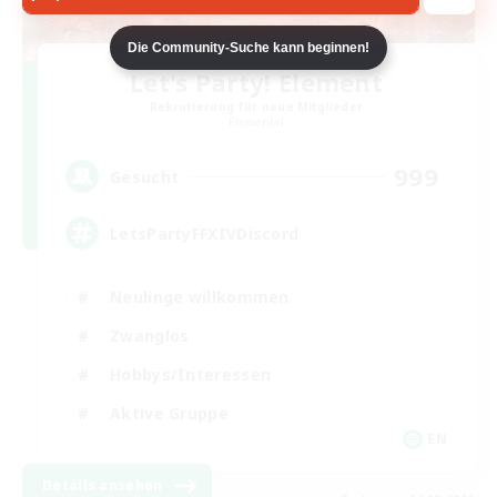
Die Community-Suche kann beginnen!
Let's Party! Element
Rekrutierung für neue Mitglieder
Elemental
999
Gesucht
LetsPartyFFXIVDiscord
Neulinge willkommen
Zwanglos
Hobbys/Interessen
Aktive Gruppe
EN
Details ansehen