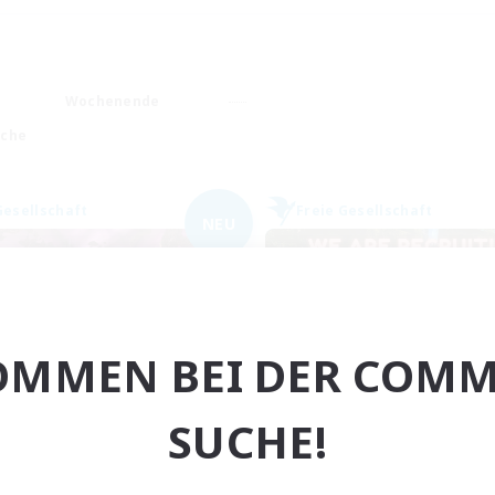
Wochenende
ache
Gesellschaft
Freie Gesellschaft
NEU
OMMEN BEI DER COMM
Platinum Paradox
Sleeping Fore
SUCHE!
rutierung für neue Mitglieder
Rekrutierung für neue Mitg
Kujata [Elemental]
Kujata [Elemental]