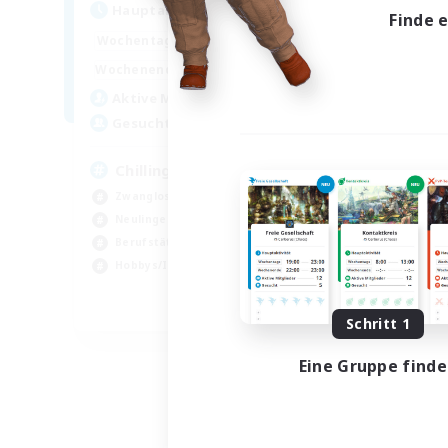
Hauptaktivität
Hau
Finde 
18:00
1:00
Wochentags
Woch
10:00
7:00
Wochenende
Woch
9
Aktive Mitglieder
Akt
7
Gesucht
Ge
Chilling & Having Fun
Zwanglos
Neu
Neulinge willkommen
Zwa
Berufstätige willkommen
Ber
Hobbys/Interessen
Hoc
EN
Schritt 1
Endet am 07.09.2026
Eine Gruppe find