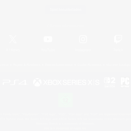
Spiel herunterladen
Offizielle Informationen
X
/
News
YouTube
Instagram
Twitch
Lizenz
Regeln & Richtlinien
Datenschutzrichtlinie
Cookie-Richtlinien
Abo jetzt kündige
 Family Mark", "PlayStation", "PS5 logo", "PS5", "PS4 logo" and "PS4" are registered trademark
XBOX Sphere mark, the Series X|S logo and XBOX Series X|S are trademarks of the Microsoft gro
Nintendo Switch is a trademark of Nintendo.
Mac is a trademark of Apple Inc.