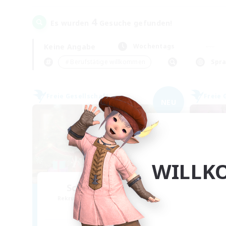
4
Es wurden
Gesuche gefunden!
Keine Angabe
Wochentags
＃Berufstätige willkommen
Spr
Freie Gesellschaft
Freie 
NEU
WILLK
Scherzo di Notte
Rekrutierung für neue Mitglieder
Rek
Kujata [Elemental]