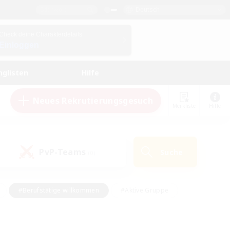
Deutsch
Check deine Charakterdetails
Einloggen
nglisten
Hilfe
Neues Rekrutierungsgesuch
Merkliste
Hilfe
PvP-Teams
Suche
(0)
#Berufstätige willkommen
#Aktive Gruppe
#Schatzkarten
#Screenshot-Enthusiasten
Interessen
#PvP-Enthusiasten