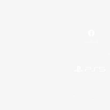
Facebook
©2026 Sony Interactive Entertainment LLC."PlayStation
Microsoft, the 