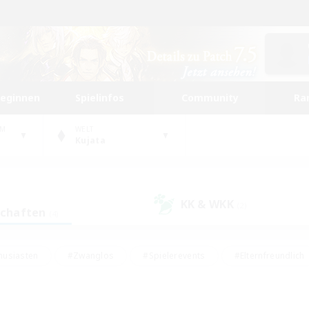
beginnen
Spielinfos
Community
Ra
UM
WELT
Kujata
KK & WKK
(2)
schaften
(4)
husiasten
#Zwanglos
#Spielerevents
#Elternfreundlich
#Unterkunft-Enthusiasten
#Studentenfreundlich
#Hardcore
gd
#Handwerker/Sammler
#Lore-Enthusiasten
#Hobbys/