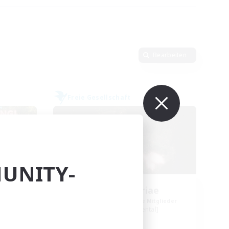
Bearbeiten
Freie Gesellschaft
UNITY-
st
Nova Patriae
lieder
Rekrutierung für neue Mitglieder
Kujata [Elemental]