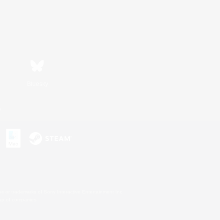
Bluesky
n
s or trademarks of Sony Interactive Entertainment Inc.
up of companies.