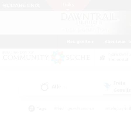
Neuigkeiten
Abenteuer 
DATENZENTR
Elemental
Freie
Alle
(6)
Gesell
Tags
#Neulinge willkommen
#Roleplay-Ent
#Mehrsprachig
#Glamour-Enthusiasten
#Hochstufige Inhalte
#Hohe Ja