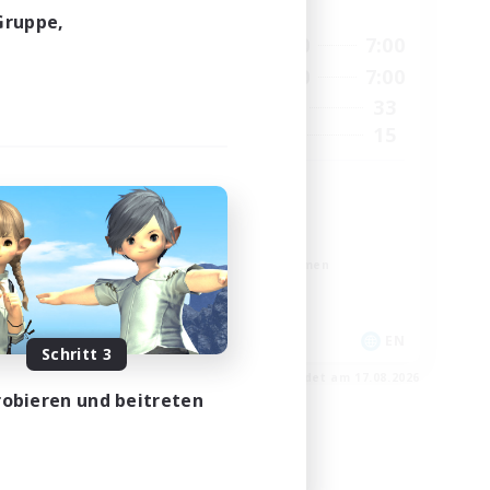
Hauptaktivität
Gruppe,
24:00
15:00
7:00
Wochentags
24:00
15:00
7:00
Wochenende
26
33
Aktive Mitglieder
24
15
Gesucht
All Welcome!
Zwanglos
Hobbys/Interessen
Berufstätige willkommen
Neulinge willkommen
EN
EN
Schritt 3
m 03.09.2026
Endet am 17.08.2026
obieren und beitreten