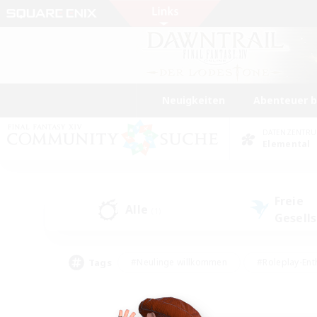
Neuigkeiten
Abenteuer 
DATENZENTR
Elemental
Freie
Alle
(1)
Gesell
Tags
#Neulinge willkommen
#Roleplay-Ent
#Mehrsprachig
#Glamour-Enthusiasten
#Hochstufige Inhalte
#Hohe Ja