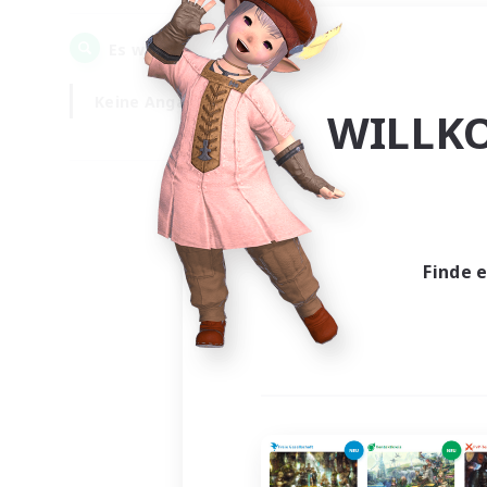
0
Es wurden
Gesuche gefunden!
Keine Angabe
Wochentags
WILLK
Finde 
Es wur
Nich