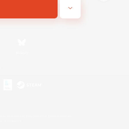
Bluesky
n
s or trademarks of Sony Interactive Entertainment Inc.
up of companies.