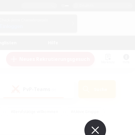
Deutsch
Check deine Charakterdetails
Einloggen
nglisten
Hilfe
Neues Rekrutierungsgesuch
Merkliste
Hilfe
PvP-Teams
Suche
(0)
#Berufstätige willkommen
#Aktive Gruppe
#Schatzkarten
#Screenshot-Enthusiasten
Interessen
#PvP-Enthusiasten