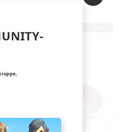
Sprache
Bearbeiten
UNITY-
Gruppe,
funden.
tern!