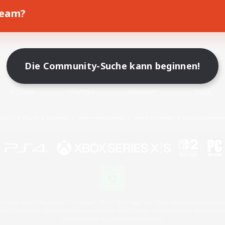
Team?
Spiel herunterladen
Offizielle Informationen
Die Community-Suche kann beginnen!
X
/
News
YouTube
Instagram
Twitch
Lizenz
Regeln & Richtlinien
Datenschutzrichtlinie
Cookie-Richtlinien
Abo jetzt kündige
 Family Mark", "PlayStation", "PS5 logo", "PS5", "PS4 logo" and "PS4" are registered trademark
XBOX Sphere mark, the Series X|S logo and XBOX Series X|S are trademarks of the Microsoft gro
Nintendo Switch is a trademark of Nintendo.