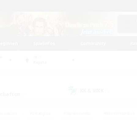
beginnen
Spielinfos
Community
Ra
UM
WELT
Kujata
KK & WKK
(1)
schaften
(0)
husiasten
#Zwanglos
#Spielerevents
#Elternfreundlich
#Unterkunft-Enthusiasten
#Studentenfreundlich
#Hardcore
gd
#Handwerker/Sammler
#Lore-Enthusiasten
#Hobbys/