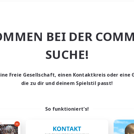
Wochenende
＃Hardcore
OMMEN BEI DER COMM
SUCHE!
eine Freie Gesellschaft, einen Kontaktkreis oder eine 
0 Gesuche
die zu dir und deinem Spielstil passt!
den keine Gesuche ge
So funktioniert's!
t aufgeben! Versuche es mit anderen Suchfil