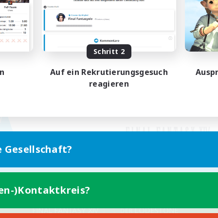
Schritt 2
en
Auf ein Rekrutierungsgesuch
Auspr
reagieren
e Gesellschaft?
ten-)Kontaktkreis?
Version für Mobilgeräte