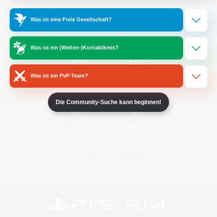
Was ist eine Freie Gesellschaft?
/
Facebook
X
News
Was ist ein (Welten-)Kontaktkreis?
Was ist ein PvP-Team?
YouTube
Instagram
Die Community-Suche kann beginnen!
Twitch
Bluesky
Lizenz
Regeln & Richtlinien
Datenschutzrichtlinie
Cookie-Richtlinien
Abo jetzt kündigen