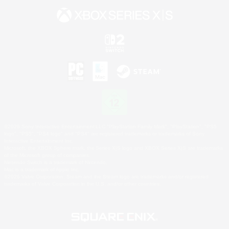
©2026 Sony Interactive Entertainment LLC."PlayStation Family Mark", "PlayStation", "PS5
logo", "PS5", "PS4 logo" and "PS4" are registered trademarks or trademarks of Sony
Interactive Entertainment Inc.
Microsoft, the XBOX Sphere mark, the Series X|S logo and XBOX Series X|S are trademarks
of the Microsoft group of companies.
Nintendo Switch is a trademark of Nintendo.
Mac is a trademark of Apple Inc.
©2026 Valve Corporation. Steam and the Steam logo are trademarks and/or registered
trademarks of Valve Corporation in the U.S. and/or other countries.