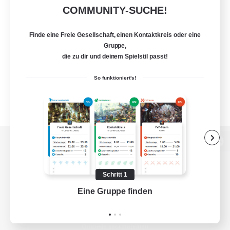
COMMUNITY-SUCHE!
Finde eine Freie Gesellschaft, einen Kontaktkreis oder eine
Gruppe,
die zu dir und deinem Spielstil passt!
So funktioniert's!
Zur PC-Seite
Schritt 1
Eine Gruppe finden
Auf 
Spiel herunterladen
Offizielle Informationen