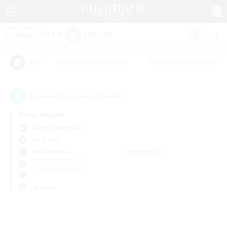
#Neulinge willkommen
#Roleplay-Enthusiasten
Tags
0
Es wurden
Gesuche gefunden!
Keine Angabe
Aegis (Elemental)
KK & WKK
Wochentags
Wochenende
＃PvP-Enthusiasten
Sprache