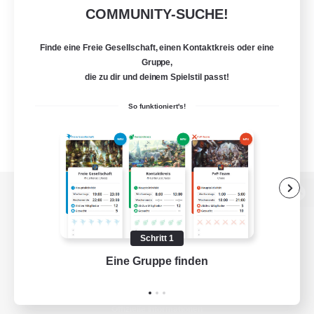
COMMUNITY-SUCHE!
Finde eine Freie Gesellschaft, einen Kontaktkreis oder eine
Gruppe,
die zu dir und deinem Spielstil passt!
So funktioniert's!
Zur PC-Seite
Schritt 1
Eine Gruppe finden
Auf 
Spiel herunterladen
Offizielle Informationen