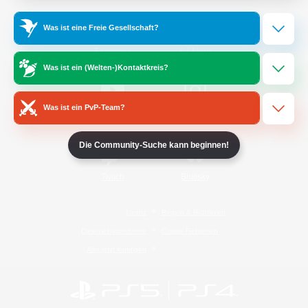
Was ist eine Freie Gesellschaft?
/
Facebook
X
News
Was ist ein (Welten-)Kontaktkreis?
Was ist ein PvP-Team?
YouTube
Instagram
Die Community-Suche kann beginnen!
Twitch
Bluesky
Lizenz
Regeln & Richtlinien
Datenschutzrichtlinie
Cookie-Richtlinien
Abo jetzt kündigen