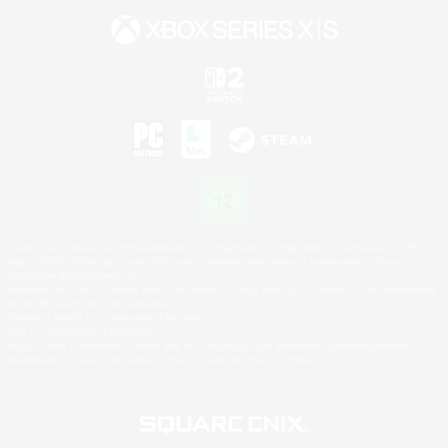
©2026 Sony Interactive Entertainment LLC."PlayStation Family Mark", "PlayStation", "PS5
logo", "PS5", "PS4 logo" and "PS4" are registered trademarks or trademarks of Sony
Interactive Entertainment Inc.
Microsoft, the XBOX Sphere mark, the Series X|S logo and XBOX Series X|S are trademarks
of the Microsoft group of companies.
Nintendo Switch is a trademark of Nintendo.
Mac is a trademark of Apple Inc.
©2026 Valve Corporation. Steam and the Steam logo are trademarks and/or registered
trademarks of Valve Corporation in the U.S. and/or other countries.