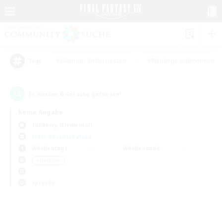
#Glamour-Enthusiasten
#Neulinge willkommen
Tags
0
Es wurden
Gesuche gefunden!
Keine Angabe
Tonberry (Elemental)
Freie Gesellschaften
Wochentags
Wochenende
＃Hardcore
Sprache