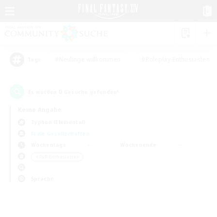
#Neulinge willkommen
#Roleplay-Enthusiasten
Tags
0
Es wurden
Gesuche gefunden!
Keine Angabe
Typhon (Elemental)
Freie Gesellschaften
Wochentags
Wochenende
＃PvP-Enthusiasten
Sprache