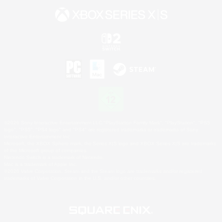
©2026 Sony Interactive Entertainment LLC."PlayStation Family Mark", "PlayStation", "PS5
logo", "PS5", "PS4 logo" and "PS4" are registered trademarks or trademarks of Sony
Interactive Entertainment Inc.
Microsoft, the XBOX Sphere mark, the Series X|S logo and XBOX Series X|S are trademarks
of the Microsoft group of companies.
Nintendo Switch is a trademark of Nintendo.
Mac is a trademark of Apple Inc.
©2026 Valve Corporation. Steam and the Steam logo are trademarks and/or registered
trademarks of Valve Corporation in the U.S. and/or other countries.