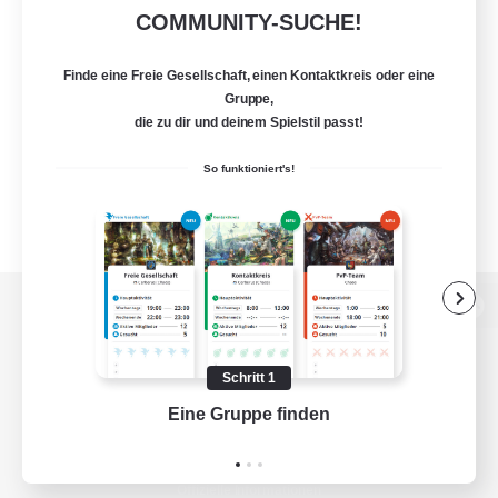
COMMUNITY-SUCHE!
Finde eine Freie Gesellschaft, einen Kontaktkreis oder eine
Gruppe,
die zu dir und deinem Spielstil passt!
So funktioniert's!
Zur PC-Seite
Schritt 1
Eine Gruppe finden
Auf 
Spiel herunterladen
Offizielle Informationen