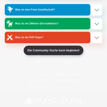
Was ist eine Freie Gesellschaft?
/
Facebook
X
News
Was ist ein (Welten-)Kontaktkreis?
Was ist ein PvP-Team?
YouTube
Instagram
Die Community-Suche kann beginnen!
Twitch
Bluesky
Lizenz
Regeln & Richtlinien
Datenschutzrichtlinie
Cookie-Richtlinien
Abo jetzt kündigen