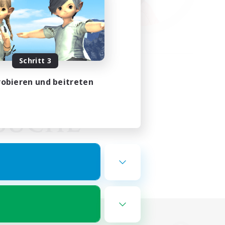
Schritt 3
obieren und beitreten