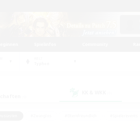
beginnen
Spielinfos
Community
Ra
UM
WELT
Typhon
KK & WKK
(0)
schaften
(0)
husiasten
#Zwanglos
#Elternfreundlich
#Spielerevents
#Unterkunft-Enthusiasten
#Glamour-Enthusiasten
#Schatzkart
dcore
#Hochstufige Inhalte
#Hobbys/Interessen
#Lore-