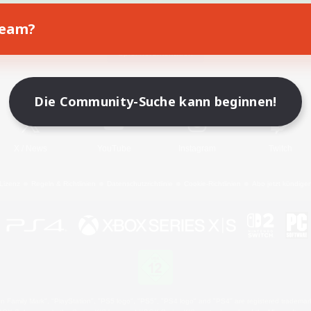
Team?
Spiel herunterladen
Offizielle Informationen
Die Community-Suche kann beginnen!
X
/
News
YouTube
Instagram
Twitch
Lizenz
Regeln & Richtlinien
Datenschutzrichtlinie
Cookie-Richtlinien
Abo jetzt kündige
 Family Mark", "PlayStation", "PS5 logo", "PS5", "PS4 logo" and "PS4" are registered trademark