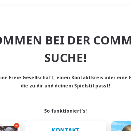
Wochenende
OMMEN BEI DER COMM
e
SUCHE!
eine Freie Gesellschaft, einen Kontaktkreis oder eine 
die zu dir und deinem Spielstil passt!
0 Gesuche
den keine Gesuche ge
So funktioniert's!
t aufgeben! Versuche es mit anderen Suchfil