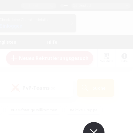
Deutsch
Check deine Charakterdetails
Einloggen
nglisten
Hilfe
Neues Rekrutierungsgesuch
Merkliste
Hilfe
PvP-Teams
Suche
(0)
#Berufstätige willkommen
#Aktive Gruppe
en
#Handwerker/Sammler
#Hohe Jagd
Enthusiasten
#PvP-Enthusiasten