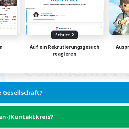
Schritt 2
en
Auf ein Rekrutierungsgesuch
Auspr
reagieren
e Gesellschaft?
ten-)Kontaktkreis?
Version für Mobilgeräte