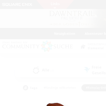
Neuigkeiten
Abenteuer 
DATENZENTR
Elemental
Freie
Alle
(0)
Gesell
Tags
#Neulinge willkommen
#Roleplay-Ent
#Mehrsprachig
#Studentenfreundlich
#Screenshot-Enthusiasten
#Har