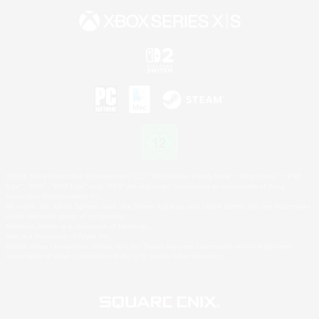
©2026 Sony Interactive Entertainment LLC."PlayStation Family Mark", "PlayStation", "PS5
logo", "PS5", "PS4 logo" and "PS4" are registered trademarks or trademarks of Sony
Interactive Entertainment Inc.
Microsoft, the XBOX Sphere mark, the Series X|S logo and XBOX Series X|S are trademarks
of the Microsoft group of companies.
Nintendo Switch is a trademark of Nintendo.
Mac is a trademark of Apple Inc.
©2026 Valve Corporation. Steam and the Steam logo are trademarks and/or registered
trademarks of Valve Corporation in the U.S. and/or other countries.