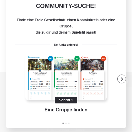
COMMUNITY-SUCHE!
Finde eine Freie Gesellschaft, einen Kontaktkreis oder eine
Gruppe,
die zu dir und deinem Spielstil passt!
So funktioniert's!
Zur PC-Seite
Schritt 1
Eine Gruppe finden
Auf 
Spiel herunterladen
Offizielle Informationen