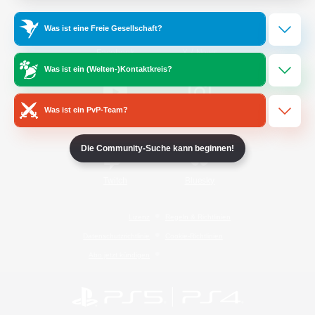
Was ist eine Freie Gesellschaft?
/
Facebook
X
News
Was ist ein (Welten-)Kontaktkreis?
Was ist ein PvP-Team?
YouTube
Instagram
Die Community-Suche kann beginnen!
Twitch
Bluesky
Lizenz
Regeln & Richtlinien
Datenschutzrichtlinie
Cookie-Richtlinien
Abo jetzt kündigen