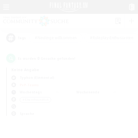
#Neulinge willkommen
#Roleplay-Enthusiasten
Tags
0
Es wurden
Gesuche gefunden!
Keine Angabe
Typhon (Elemental)
PvP-Teams
Wochentags
Wochenende
＃Elternfreundlich
Sprache