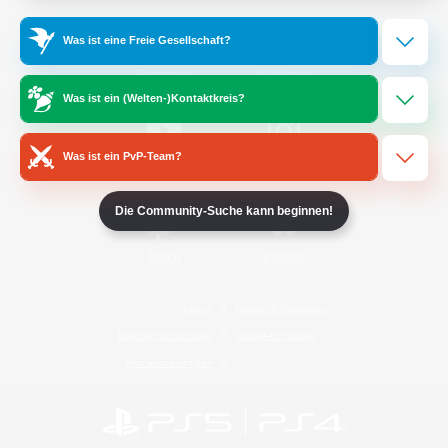
Was ist eine Freie Gesellschaft?
/
Facebook
X
News
Was ist ein (Welten-)Kontaktkreis?
Was ist ein PvP-Team?
YouTube
Instagram
Die Community-Suche kann beginnen!
Twitch
Bluesky
Lizenz
Regeln & Richtlinien
Datenschutzrichtlinie
Cookie-Richtlinien
Abo jetzt kündigen