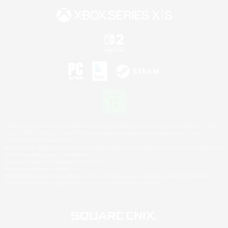
©2026 Sony Interactive Entertainment LLC."PlayStation Family Mark", "PlayStation", "PS5
logo", "PS5", "PS4 logo" and "PS4" are registered trademarks or trademarks of Sony
Interactive Entertainment Inc.
Microsoft, the XBOX Sphere mark, the Series X|S logo and XBOX Series X|S are trademarks
of the Microsoft group of companies.
Nintendo Switch is a trademark of Nintendo.
Mac is a trademark of Apple Inc.
©2026 Valve Corporation. Steam and the Steam logo are trademarks and/or registered
trademarks of Valve Corporation in the U.S. and/or other countries.