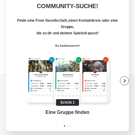
COMMUNITY-SUCHE!
Finde eine Freie Gesellschaft, einen Kontaktkreis oder eine
Gruppe,
die zu dir und deinem Spielstil passt!
So funktioniert's!
Zur PC-Seite
Schritt 1
Eine Gruppe finden
Auf 
Spiel herunterladen
Offizielle Informationen