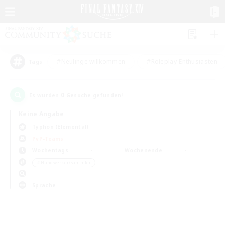
#Neulinge willkommen
#Roleplay-Enthusiasten
Tags
0
Es wurden
Gesuche gefunden!
Keine Angabe
Typhon (Elemental)
PvP-Teams
Wochentags
Wochenende
＃Handwerker/Sammler
Sprache