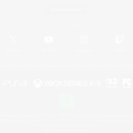
Spiel herunterladen
Offizielle Informationen
X
/
News
YouTube
Instagram
Twitch
Lizenz
Regeln & Richtlinien
Datenschutzrichtlinie
Cookie-Richtlinien
Abo jetzt kündige
 Family Mark", "PlayStation", "PS5 logo", "PS5", "PS4 logo" and "PS4" are registered trademark
XBOX Sphere mark, the Series X|S logo and XBOX Series X|S are trademarks of the Microsoft gro
Nintendo Switch is a trademark of Nintendo.
Mac is a trademark of Apple Inc.