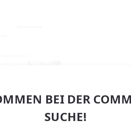
Wochenende
ache
n-Kontaktkreis
OMMEN BEI DER COMM
After Dark
SUCHE!
rutierung für neue Mitglieder
Elemental