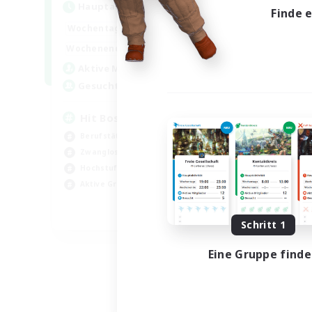
Hauptaktivität
Hau
Finde 
20:00
23:00
Wochentags
Woch
20:00
23:00
Wochenende
Woch
32
Aktive Mitglieder
Akt
50
Gesucht
Ge
Hit Boss Get Mount
Berufstätige willkommen
Ber
Zwanglos
Akt
Hochstufige Inhalte
Hob
Aktive Gruppe
EN
Schritt 1
Endet am 31.08.2026
Eine Gruppe find