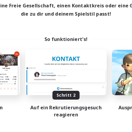
ptaktivität
eine Freie Gesellschaft, einen Kontaktkreis oder eine 
17:00
24:00
entags
die zu dir und deinem Spielstil passt!
12:00
24:00
enende
5
ive Mitglieder
64
sucht
So funktioniert's!
ufstätige willkommen
ive Gruppe
bys/Interessen
EN
Schritt 2
Endet am 25.08.2026
en
Auf ein Rekrutierungsgesuch
Auspr
reagieren