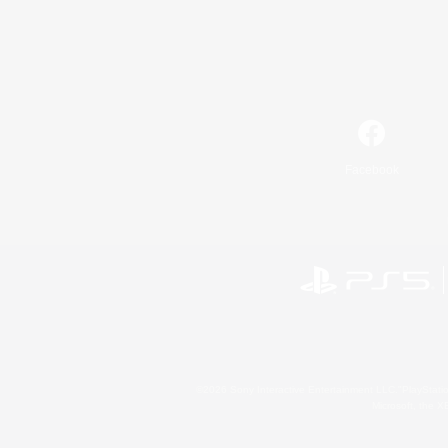
Facebook
©2026 Sony Interactive Entertainment LLC."PlayStation
Microsoft, the 