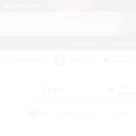
Neuigkeiten
Abenteuer 
DATENZENTR
Elemental
Freie
Alle
(2)
Gesell
Tags
#Neulinge willkommen
#Roleplay-Ent
#Mehrsprachig
#Glamour-Enthusiasten
#Hochstufige Inhalte
#Hohe Ja