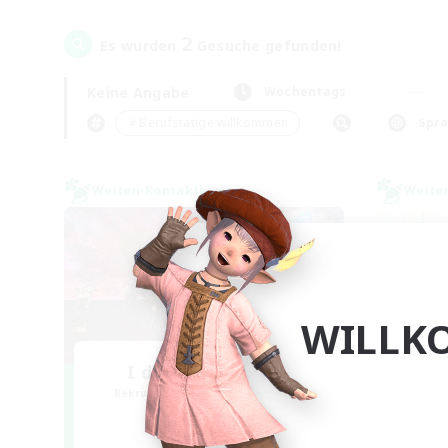
2
Es wurden
Gesuche gefunden!
Keine Angabe
Wochentags
＃Berufstätige willkommen
Spr
Welten-Kontaktkreis
Welte
WILLK
I dream of mount
Rekrutierung für neue Mitglieder
Rek
Elemental