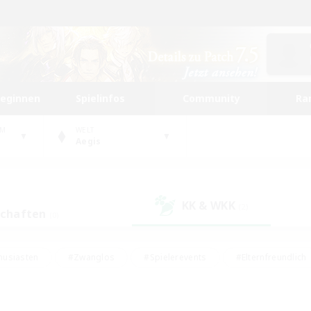
beginnen
Spielinfos
Community
Ra
UM
WELT
Aegis
KK & WKK
(2)
schaften
(0)
husiasten
#Zwanglos
#Spielerevents
#Elternfreundlich
#Unterkunft-Enthusiasten
#Studentenfreundlich
#Hardcore
gd
#Handwerker/Sammler
#Lore-Enthusiasten
#Hobbys/