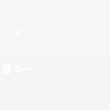
Bluesky
n
s or trademarks of Sony Interactive Entertainment Inc.
up of companies.