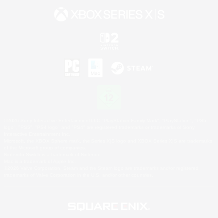
©2026 Sony Interactive Entertainment LLC."PlayStation Family Mark", "PlayStation", "PS5
logo", "PS5", "PS4 logo" and "PS4" are registered trademarks or trademarks of Sony
Interactive Entertainment Inc.
Microsoft, the XBOX Sphere mark, the Series X|S logo and XBOX Series X|S are trademarks
of the Microsoft group of companies.
Nintendo Switch is a trademark of Nintendo.
Mac is a trademark of Apple Inc.
©2026 Valve Corporation. Steam and the Steam logo are trademarks and/or registered
trademarks of Valve Corporation in the U.S. and/or other countries.