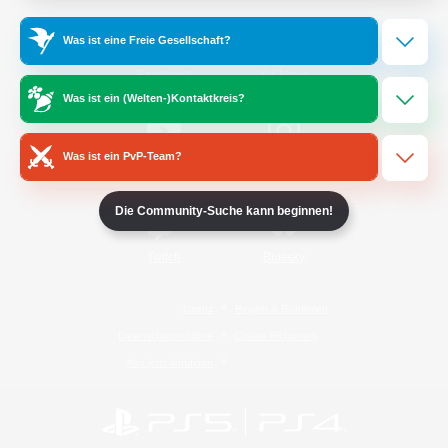
Was ist eine Freie Gesellschaft?
/
Facebook
X
News
Was ist ein (Welten-)Kontaktkreis?
Was ist ein PvP-Team?
YouTube
Instagram
Die Community-Suche kann beginnen!
Twitch
Bluesky
Lizenz
Regeln & Richtlinien
Datenschutzrichtlinie
Cookie-Richtlinien
Abo jetzt kündigen