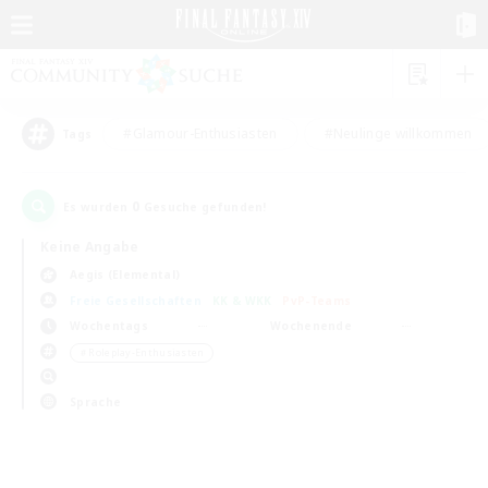
#Glamour-Enthusiasten
#Neulinge willkommen
Tags
0
Es wurden
Gesuche gefunden!
Keine Angabe
Aegis (Elemental)
Freie Gesellschaften
KK & WKK
PvP-Teams
Wochentags
Wochenende
＃Roleplay-Enthusiasten
Sprache