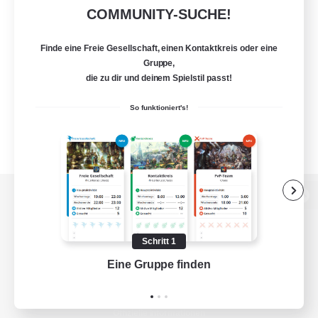
COMMUNITY-SUCHE!
Finde eine Freie Gesellschaft, einen Kontaktkreis oder eine
Gruppe,
die zu dir und deinem Spielstil passt!
So funktioniert's!
Zur PC-Seite
Schritt 1
Eine Gruppe finden
Auf 
Spiel herunterladen
Offizielle Informationen