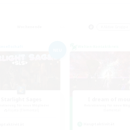
Wochenende
＃Aktive Gruppe
Gesellschaft
Welten-Kontaktkreis
NEU
Starlight Sages
I dream of mo
rutierung für neue Mitglieder
Rekrutierung für neue Mitg
Kujata [Elemental]
Elemental
Hauptaktivität
ptaktivität