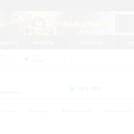
beginnen
Spielinfos
Community
Ra
UM
WELT
Kujata
KK & WKK
(4)
schaften
(5)
husiasten
#Zwanglos
#Elternfreundlich
#Spielerevents
#Unterkunft-Enthusiasten
#Glamour-Enthusiasten
#Schatzkart
dcore
#Hochstufige Inhalte
#Hobbys/Interessen
#Lore-