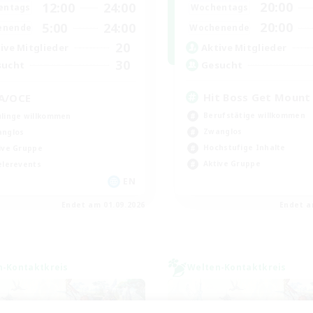
20:00
12:00
24:00
Wochentags
entags
20:00
5:00
24:00
Wochenende
enende
20
Aktive Mitglieder
ive Mitglieder
30
Gesucht
sucht
Hit Boss Get Mount
A/OCE
Berufstätige willkommen
linge willkommen
Zwanglos
nglos
Hochstufige Inhalte
ive Gruppe
Aktive Gruppe
elerevents
EN
Endet am 01.09.2026
Endet a
n-Kontaktkreis
Welten-Kontaktkreis