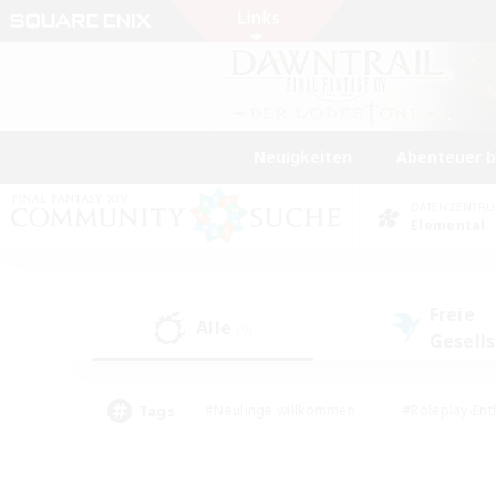
Neuigkeiten
Abenteuer 
DATENZENTR
Elemental
Freie
Alle
(9)
Gesell
Tags
#Neulinge willkommen
#Roleplay-Ent
#Mehrsprachig
#Studentenfreundlich
#Screenshot-Enthusiasten
#Har