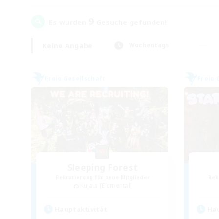
9
Es wurden
Gesuche gefunden!
Keine Angabe
Wochentags
Freie Gesellschaft
Freie 
Sleeping Forest
Rekrutierung für neue Mitglieder
Rek
Kujata [Elemental]
Hauptaktivität
Hau