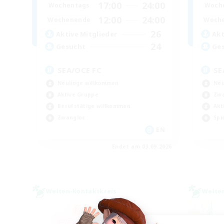
17:00
24:00
Wochentags
Woch
12:00
24:00
Wochenende
Woch
26
Aktive Mitglieder
Akt
24
Gesucht
Ge
SEA/OCE FC
SE
Neulinge willkommen
Neu
Aktive Gruppe
Zwa
Berufstätige willkommen
Akt
Zwanglos
Spi
EN
Endet am 03.09.2026
Welten-Kontaktkreis
Welte