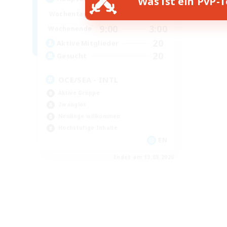
Was ist ein PvP-
16:00
2:00
Wochentags
9:00
3:00
Wochenende
20
Aktive Mitglieder
20
Gesucht
OCE/SEA - INTL
Aktive Gruppe
Zwanglos
Neulinge willkommen
Hochstufige Inhalte
EN
Endet am 13.08.2026