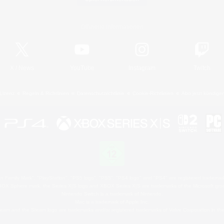
Offizielle Informationen
X
/
News
YouTube
Instagram
Twitch
Lizenz
Regeln & Richtlinien
Datenschutzrichtlinie
Cookie-Richtlinien
Abo jetzt kündige
 Family Mark", "PlayStation", "PS5 logo", "PS5", "PS4 logo" and "PS4" are registered trademark
XBOX Sphere mark, the Series X|S logo and XBOX Series X|S are trademarks of the Microsoft gro
Nintendo Switch is a trademark of Nintendo.
Mac is a trademark of Apple Inc.
eam and the Steam logo are trademarks and/or registered trademarks of Valve Corporation in the 