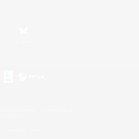
Bluesky
n
s or trademarks of Sony Interactive Entertainment Inc.
up of companies.
U.S. and/or other countries.