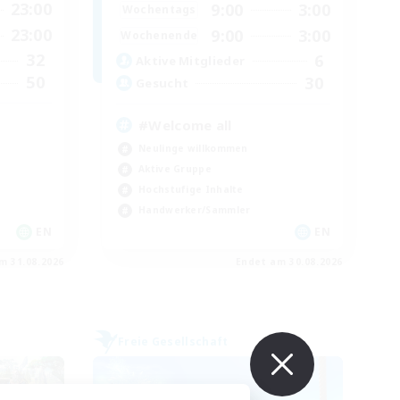
23:00
9:00
3:00
Wochentags
23:00
9:00
3:00
Wochenende
32
6
Aktive Mitglieder
50
30
Gesucht
#Welcome all
Neulinge willkommen
Aktive Gruppe
Hochstufige Inhalte
Handwerker/Sammler
EN
EN
m 31.08.2026
Endet am 30.08.2026
Freie Gesellschaft