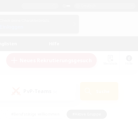
Deutsch
Check deine Charakterdetails
Einloggen
nglisten
Hilfe
Neues Rekrutierungsgesuch
Merkliste
Hilfe
PvP-Teams
Suche
(0)
#Berufstätige willkommen
#Aktive Gruppe
en
#Handwerker/Sammler
#Hohe Jagd
Enthusiasten
#PvP-Enthusiasten