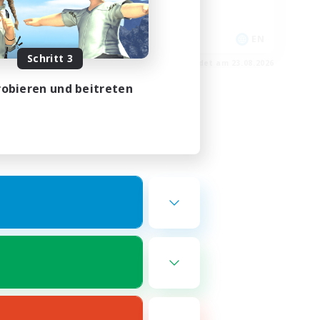
Hobbys/Interessen
EN
EN
Schritt 3
m 24.08.2026
Endet am 23.08.2026
obieren und beitreten