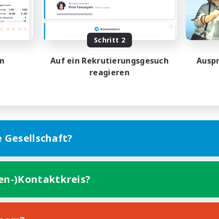
bys/Interessen
Aktive Gruppe
EN
Schritt 2
Endet am 25.08.2026
Endet a
en
Auf ein Rekrutierungsgesuch
Auspr
reagieren
e Gesellschaft?
ten-)Kontaktkreis?