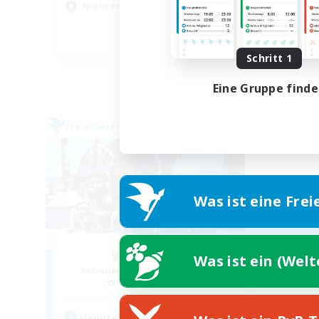
Hob
Spielerevents
EN
Schritt 1
Endet am 25.08.2026
Eine Gruppe find
Freie Gesellschaft
Was ist eine Frei
Watamelon
Was ist ein (Wel
Rekrutierung für neue Mitglieder
Kujata [Elemental]
Hauptaktivität