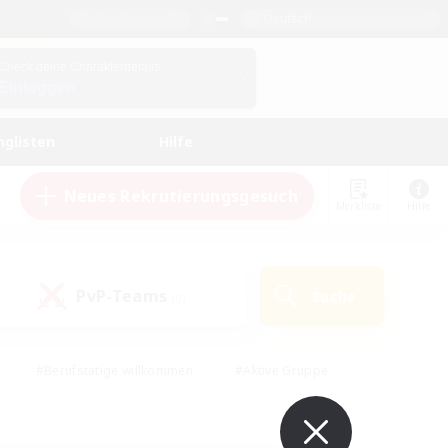
Deutsch
Check deine Charakterdetails
Einloggen
nglisten
Hilfe
Neues Rekrutierungsgesuch
Merkliste
Hilfe
PvP-Teams
Suche
(0)
#Berufstätige willkommen
#Aktive Gruppe
#Schatzkarten
#Screenshot-Enthusiasten
Interessen
#PvP-Enthusiasten