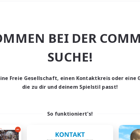
Wochenende
＃Lore-Enthusias
OMMEN BEI DER COMM
SUCHE!
eine Freie Gesellschaft, einen Kontaktkreis oder eine 
0 Gesuche
die zu dir und deinem Spielstil passt!
den keine Gesuche ge
So funktioniert's!
t aufgeben! Versuche es mit anderen Suchfil