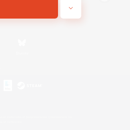
Bluesky
n
s or trademarks of Sony Interactive Entertainment Inc.
up of companies.