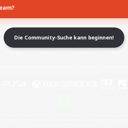
Team?
Spiel herunterladen
Offizielle Informationen
Die Community-Suche kann beginnen!
X
/
News
YouTube
Instagram
Twitch
Lizenz
Regeln & Richtlinien
Datenschutzrichtlinie
Cookie-Richtlinien
Abo jetzt kündige
 Family Mark", "PlayStation", "PS5 logo", "PS5", "PS4 logo" and "PS4" are registered trademark
XBOX Sphere mark, the Series X|S logo and XBOX Series X|S are trademarks of the Microsoft gro
Nintendo Switch is a trademark of Nintendo.