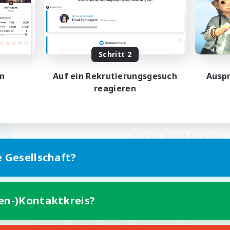
Schritt 2
en
Auf ein Rekrutierungsgesuch
Auspr
reagieren
e Gesellschaft?
ten-)Kontaktkreis?
Version für Mobilgeräte