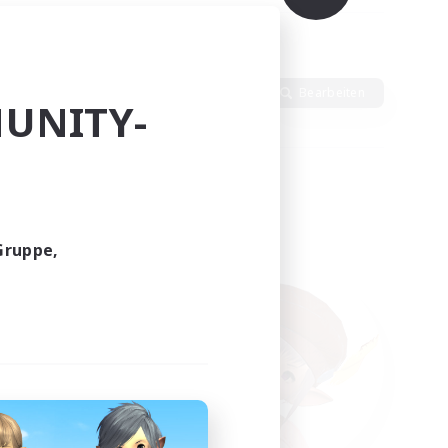
ten
Sprache
Bearbeiten
UNITY-
Gruppe,
funden.
tern!