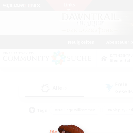
Neuigkeiten
Abenteuer 
DATENZENTR
Elemental
Freie
Alle
(0)
Gesell
Tags
#Neulinge willkommen
#Roleplay-Ent
#Mehrsprachig
#Glamour-Enthusiasten
#Hochstufige Inhalte
#Hohe Ja