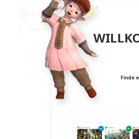
0
Es wurden
Gesuche gefunden!
Keine Angabe
Wochentags
WILLK
Finde 
Es wur
Nich