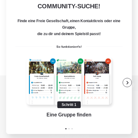
COMMUNITY-SUCHE!
Finde eine Freie Gesellschaft, einen Kontaktkreis oder eine
Gruppe,
die zu dir und deinem Spielstil passt!
So funktioniert's!
Zur PC-Seite
Schritt 1
Eine Gruppe finden
Auf 
Spiel herunterladen
Offizielle Informationen