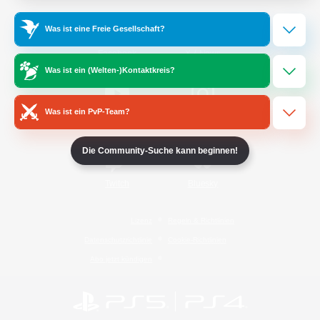
Was ist eine Freie Gesellschaft?
/
Facebook
X
News
Was ist ein (Welten-)Kontaktkreis?
Was ist ein PvP-Team?
YouTube
Instagram
Die Community-Suche kann beginnen!
Twitch
Bluesky
Lizenz
Regeln & Richtlinien
Datenschutzrichtlinie
Cookie-Richtlinien
Abo jetzt kündigen