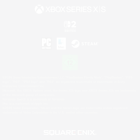
©2026 Sony Interactive Entertainment LLC."PlayStation Family Mark", "PlayStation", "PS5
logo", "PS5", "PS4 logo" and "PS4" are registered trademarks or trademarks of Sony
Interactive Entertainment Inc.
Microsoft, the XBOX Sphere mark, the Series X|S logo and XBOX Series X|S are trademarks
of the Microsoft group of companies.
Nintendo Switch is a trademark of Nintendo.
Mac is a trademark of Apple Inc.
©2026 Valve Corporation. Steam and the Steam logo are trademarks and/or registered
trademarks of Valve Corporation in the U.S. and/or other countries.