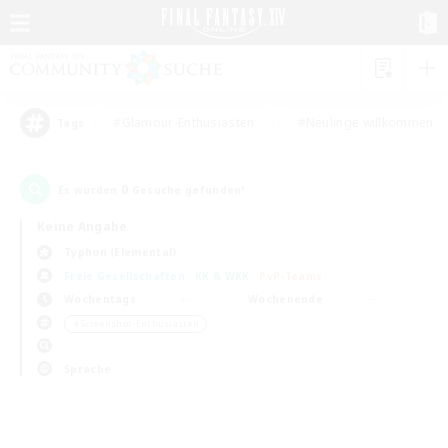
#Glamour-Enthusiasten
#Neulinge willkommen
Tags
0
Es wurden
Gesuche gefunden!
Keine Angabe
Typhon (Elemental)
Freie Gesellschaften
KK & WKK
PvP-Teams
Wochentags
Wochenende
＃Screenshot-Enthusiasten
Sprache