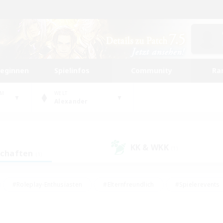
beginnen
Spielinfos
Community
Ra
UM
WELT
Alexander
KK & WKK
(1)
schaften
(1)
#Roleplay-Enthusiasten
#Elternfreundlich
#Spielerevents
#Hohe Jagd
#Schatzkarten
#Unterkunft-Enthusiasten
ker/Sammler
#Screenshot-Enthusiasten
#Lore-Enthusiasten