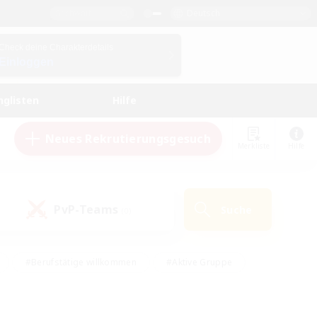
Deutsch
Check deine Charakterdetails
Einloggen
nglisten
Hilfe
Neues Rekrutierungsgesuch
Merkliste
Hilfe
PvP-Teams
Suche
(0)
#Berufstätige willkommen
#Aktive Gruppe
#Hobbys/Interessen
#Studentenfreundlich
#PvP-Enthusiasten
#Hardcore