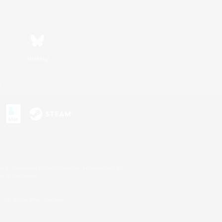
Bluesky
n
s or trademarks of Sony Interactive Entertainment Inc.
up of companies.
U.S. and/or other countries.