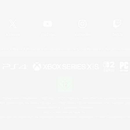
Offizielle Informationen
X
/
News
YouTube
Instagram
Twitch
Lizenz
Regeln & Richtlinien
Datenschutzrichtlinie
Cookie-Richtlinien
Abo jetzt kündige
 Family Mark", "PlayStation", "PS5 logo", "PS5", "PS4 logo" and "PS4" are registered trademark
XBOX Sphere mark, the Series X|S logo and XBOX Series X|S are trademarks of the Microsoft gro
Nintendo Switch is a trademark of Nintendo.
Mac is a trademark of Apple Inc.
eam and the Steam logo are trademarks and/or registered trademarks of Valve Corporation in the 