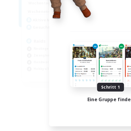
1:00
24:00
Wochentags
1:00
24:00
Wochenende
11
Aktive Mitglieder
10
Gesucht
Raids
Neulinge willkommen
Zwanglos
Handwerker/Sammler
Hobbys/Interessen
EN
Endet am 18.08.2026
Schritt 1
Eine Gruppe find