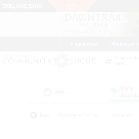
Neuigkeiten
Abenteuer 
DATENZENTR
Gaia
Freie
Alle
(2)
Gesell
Tags
#Neulinge willkommen
#Zwanglos
#Mehrsprachig
#Hochstufige Inhalte
#Glamour-Enthusiasten
#Handwer