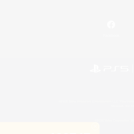
Facebook
©2026 Sony Interactive Entertainment LLC."PlayStation
Microsoft, the 
©2026 Valve Corporation. St