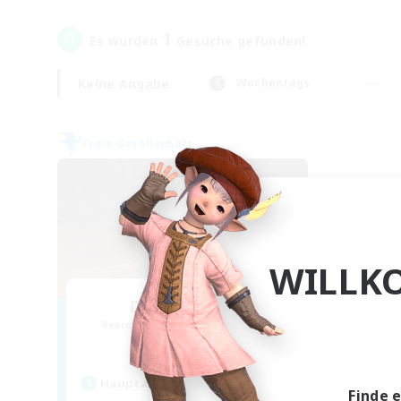
1
Es wurden
Gesuche gefunden!
Keine Angabe
Wochentags
Freie Gesellschaft
WILLK
Dragon's Roar
Rekrutierung für neue Mitglieder
Alexander [Gaia]
Hauptaktivität
Finde 