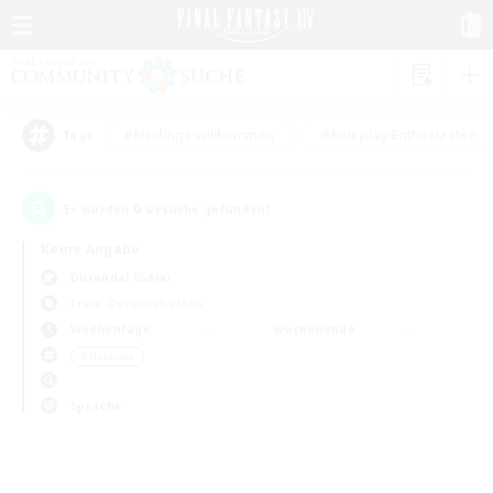
#Neulinge willkommen
#Roleplay-Enthusiasten
Tags
0
Es wurden
Gesuche gefunden!
Keine Angabe
Durandal (Gaia)
Freie Gesellschaften
Wochentags
Wochenende
＃Hardcore
Sprache