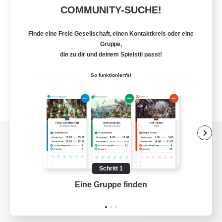
COMMUNITY-SUCHE!
Finde eine Freie Gesellschaft, einen Kontaktkreis oder eine
Gruppe,
die zu dir und deinem Spielstil passt!
So funktioniert's!
Zur PC-Seite
Schritt 1
Eine Gruppe finden
Auf 
Spiel herunterladen
Offizielle Informationen