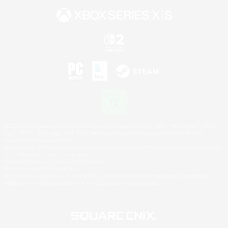
©2026 Sony Interactive Entertainment LLC."PlayStation Family Mark", "PlayStation", "PS5
logo", "PS5", "PS4 logo" and "PS4" are registered trademarks or trademarks of Sony
Interactive Entertainment Inc.
Microsoft, the XBOX Sphere mark, the Series X|S logo and XBOX Series X|S are trademarks
of the Microsoft group of companies.
Nintendo Switch is a trademark of Nintendo.
Mac is a trademark of Apple Inc.
©2026 Valve Corporation. Steam and the Steam logo are trademarks and/or registered
trademarks of Valve Corporation in the U.S. and/or other countries.