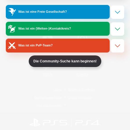
Was ist eine Freie Gesellschaft?
/
Facebook
X
News
Was ist ein (Welten-)Kontaktkreis?
Was ist ein PvP-Team?
YouTube
Instagram
Die Community-Suche kann beginnen!
Twitch
Bluesky
Lizenz
Regeln & Richtlinien
Datenschutzrichtlinie
Cookie-Richtlinien
Abo jetzt kündigen