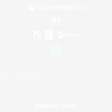
©2026 Sony Interactive Entertainment LLC."PlayStation Family Mark", "PlayStation", "PS5
logo", "PS5", "PS4 logo" and "PS4" are registered trademarks or trademarks of Sony
Interactive Entertainment Inc.
Microsoft, the XBOX Sphere mark, the Series X|S logo and XBOX Series X|S are trademarks
of the Microsoft group of companies.
Nintendo Switch is a trademark of Nintendo.
Mac is a trademark of Apple Inc.
©2026 Valve Corporation. Steam and the Steam logo are trademarks and/or registered
trademarks of Valve Corporation in the U.S. and/or other countries.