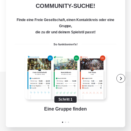
COMMUNITY-SUCHE!
Finde eine Freie Gesellschaft, einen Kontaktkreis oder eine
Gruppe,
die zu dir und deinem Spielstil passt!
So funktioniert's!
Zur PC-Seite
Schritt 1
Eine Gruppe finden
Auf 
Spiel herunterladen
Offizielle Informationen