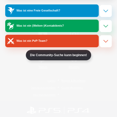
Was ist eine Freie Gesellschaft?
/
Facebook
X
News
Was ist ein (Welten-)Kontaktkreis?
Was ist ein PvP-Team?
YouTube
Instagram
Die Community-Suche kann beginnen!
Twitch
Bluesky
Lizenz
Regeln & Richtlinien
Datenschutzrichtlinie
Cookie-Richtlinien
Abo jetzt kündigen