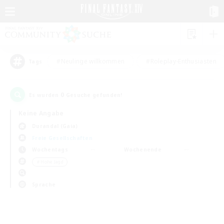
#Neulinge willkommen
#Roleplay-Enthusiasten
Tags
0
Es wurden
Gesuche gefunden!
Keine Angabe
Durandal (Gaia)
Freie Gesellschaften
Wochentags
Wochenende
＃Hohe Jagd
Sprache